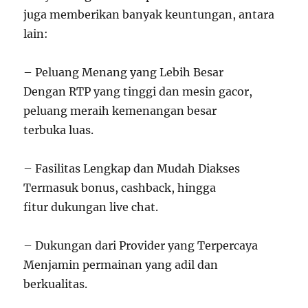
juga memberikan banyak keuntungan, antara
lain:
– Peluang Menang yang Lebih Besar
Dengan RTP yang tinggi dan mesin gacor,
peluang meraih kemenangan besar
terbuka luas.
– Fasilitas Lengkap dan Mudah Diakses
Termasuk bonus, cashback, hingga
fitur dukungan live chat.
– Dukungan dari Provider yang Terpercaya
Menjamin permainan yang adil dan
berkualitas.