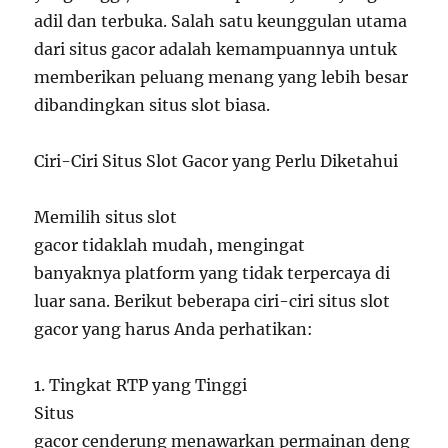
adil dan terbuka. Salah satu keunggulan utama
dari situs gacor adalah kemampuannya untuk
memberikan peluang menang yang lebih besar
dibandingkan situs slot biasa.
Ciri-Ciri Situs Slot Gacor yang Perlu Diketahui
Memilih situs slot
gacor tidaklah mudah, mengingat
banyaknya platform yang tidak terpercaya di
luar sana. Berikut beberapa ciri-ciri situs slot
gacor yang harus Anda perhatikan:
1. Tingkat RTP yang Tinggi
Situs
gacor cenderung menawarkan permainan deng