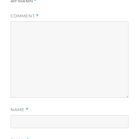
are marked
*
COMMENT
*
NAME
*