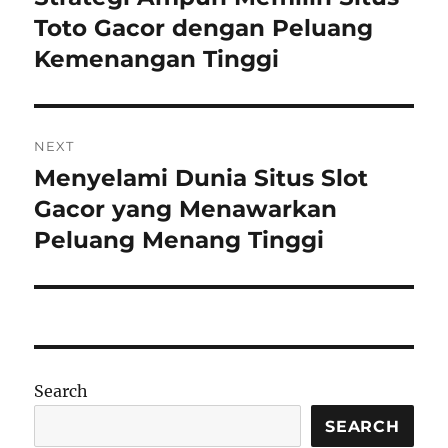
post:
Toto Gacor dengan Peluang
Kemenangan Tinggi
NEXT
Menyelami Dunia Situs Slot
Next
post:
Gacor yang Menawarkan
Peluang Menang Tinggi
Search
SEARCH