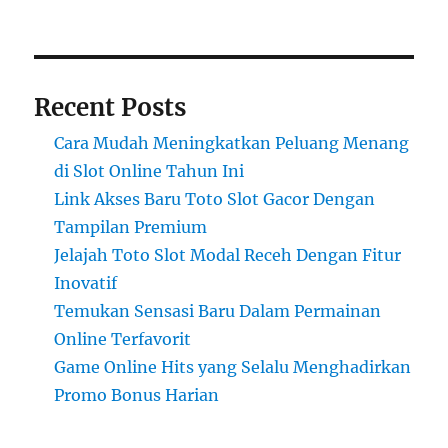
Recent Posts
Cara Mudah Meningkatkan Peluang Menang
di Slot Online Tahun Ini
Link Akses Baru Toto Slot Gacor Dengan
Tampilan Premium
Jelajah Toto Slot Modal Receh Dengan Fitur
Inovatif
Temukan Sensasi Baru Dalam Permainan
Online Terfavorit
Game Online Hits yang Selalu Menghadirkan
Promo Bonus Harian