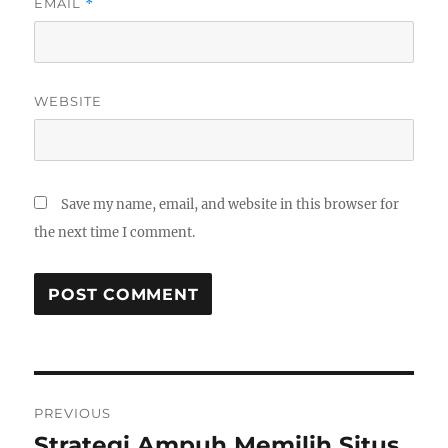
EMAIL
*
WEBSITE
Save my name, email, and website in this browser for
the next time I comment.
Post
PREVIOUS
navigation
Strategi Ampuh Memilih Situs
Previous