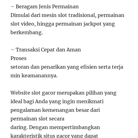
– Beragam Jenis Permainan
Dimulai dari mesin slot tradisional, permainan
slot video, hingga permainan jackpot yang
berkembang.
– Transaksi Cepat dan Aman
Proses
setoran dan penarikan yang efisien serta terja
min keamanannya.
Website slot gacor merupakan pilihan yang
ideal bagi Anda yang ingin menikmati
pengalaman kemenangan besar dari
permainan slot secara
daring. Dengan mempertimbangkan
karakteristik situs gacor yang dapat