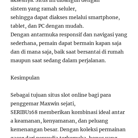
aksesnya. Situs ini dibangun dengan
sistem yang ramah seluler,
sehingga dapat diakses melalui smartphone,
tablet, dan PC dengan mudah.
Dengan antarmuka responsif dan navigasi yang
sederhana, pemain dapat bermain kapan saja
dan di mana saja, baik saat bersantai di rumah
maupun saat sedang dalam perjalanan.
Kesimpulan
Sebagai tujuan situs slot online bagi para
penggemar Maxwin sejati,
SERIBU168 memberikan kombinasi ideal antar
a keamanan, kenyamanan, dan peluang
kemenangan besar. Dengan koleksi permainan