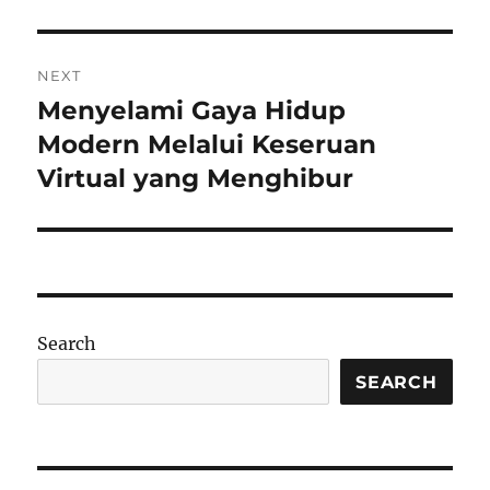
NEXT
Menyelami Gaya Hidup
Next
post:
Modern Melalui Keseruan
Virtual yang Menghibur
Search
SEARCH