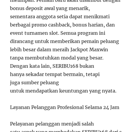
melimpah. Pemain baru akan disambut dengan
bonus deposit awal yang menarik,
sementara anggota setia dapat menikmati
berbagai promo cashback, bonus harian, dan
event turnamen slot. Semua program ini
dirancang untuk memberikan pemain peluang
lebih besar dalam meraih Jackpot Maxwin
tanpa membutuhkan modal yang besar.
Dengan kata lain, SERIBU168 bukan
hanya sekadar tempat bermain, tetapi
juga sumber peluang
untuk mendapatkan keuntungan yang nyata.
Layanan Pelanggan Profesional Selama 24 Jam
Pelayanan pelanggan menjadi salah