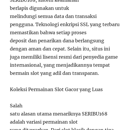
SERIBU168, sistem keamanan
berlapis digunakan untuk
melindungi semua data dan transaksi
pengguna. Teknologi enkripsi SSL yang terbaru
memastikan bahwa setiap proses
deposit dan penarikan dana berlangsung
dengan aman dan cepat. Selain itu, situs ini
juga memiliki lisensi resmi dari penyedia game
internasional, yang menjadikannya tempat
bermain slot yang adil dan transparan.
Koleksi Permainan Slot Gacor yang Luas
Salah
satu alasan utama menariknya SERIBU168
adalah variasi permainan slot