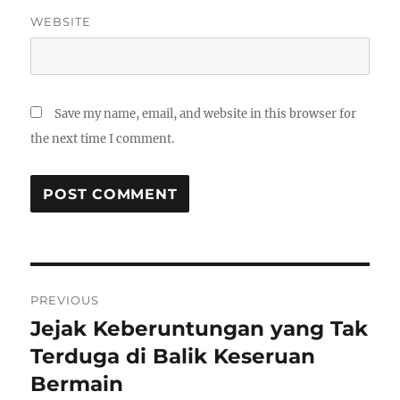
WEBSITE
Save my name, email, and website in this browser for
the next time I comment.
Post
PREVIOUS
navigation
Jejak Keberuntungan yang Tak
Previous
post:
Terduga di Balik Keseruan
Bermain