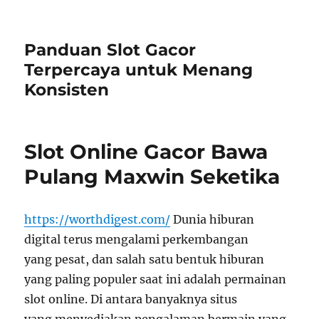
Panduan Slot Gacor
Terpercaya untuk Menang
Konsisten
Slot Online Gacor Bawa
Pulang Maxwin Seketika
https://worthdigest.com/
Dunia hiburan
digital terus mengalami perkembangan
yang pesat, dan salah satu bentuk hiburan
yang paling populer saat ini adalah permainan
slot online. Di antara banyaknya situs