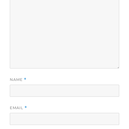
NAME
*
EMAIL
*