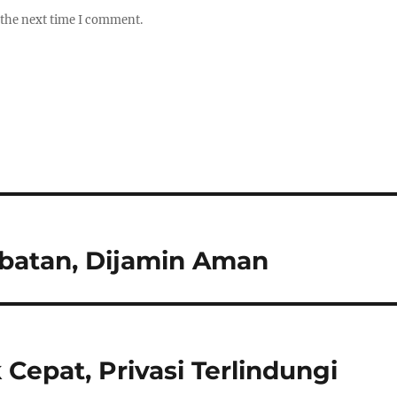
 the next time I comment.
batan, Dijamin Aman
Cepat, Privasi Terlindungi