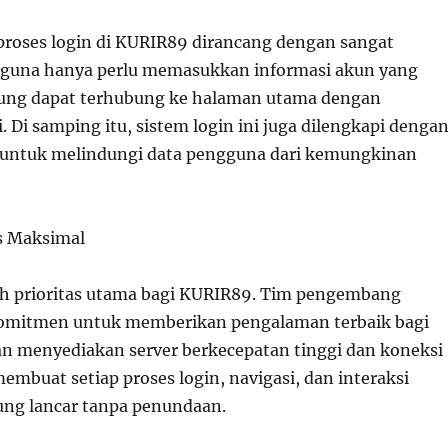
, proses login di KURIR89 dirancang dengan sangat
gguna hanya perlu memasukkan informasi akun yang
sung dapat terhubung ke halaman utama dengan
. Di samping itu, sistem login ini juga dilengkapi denga
i untuk melindungi data pengguna dari kemungkinan
s Maksimal
h prioritas utama bagi KURIR89. Tim pengembang
komitmen untuk memberikan pengalaman terbaik bagi
 menyediakan server berkecepatan tinggi dan koneksi
 membuat setiap proses login, navigasi, dan interaksi
ung lancar tanpa penundaan.