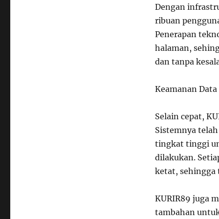
Dengan infrast
ribuan pengguna
Penerapan tekno
halaman, sehing
dan tanpa kesal
Keamanan Data 
Selain cepat, 
Sistemnya telah
tingkat tinggi u
dilakukan. Setia
ketat, sehingga 
KURIR89 juga me
tambahan untuk