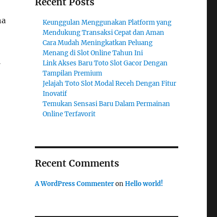
Recent Posts
na
Keunggulan Menggunakan Platform yang
Mendukung Transaksi Cepat dan Aman
Cara Mudah Meningkatkan Peluang
Menang di Slot Online Tahun Ini
i
Link Akses Baru Toto Slot Gacor Dengan
Tampilan Premium
Jelajah Toto Slot Modal Receh Dengan Fitur
Inovatif
Temukan Sensasi Baru Dalam Permainan
Online Terfavorit
Recent Comments
A WordPress Commenter
on
Hello world!