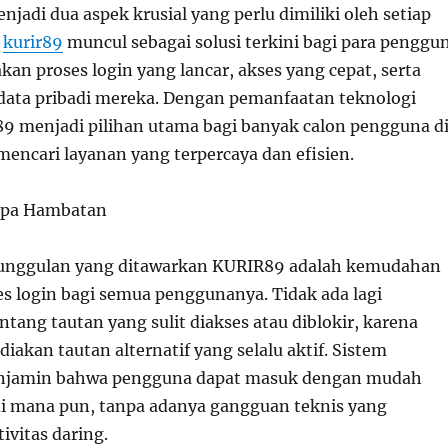
jadi dua aspek krusial yang perlu dimiliki oleh setiap
.
kurir89
muncul sebagai solusi terkini bagi para penggu
n proses login yang lancar, akses yang cepat, serta
 data pribadi mereka. Dengan pemanfaatan teknologi
9 menjadi pilihan utama bagi banyak calon pengguna d
mencari layanan yang terpercaya dan efisien.
npa Hambatan
r unggulan yang ditawarkan KURIR89 adalah kemudahan
 login bagi semua penggunanya. Tidak ada lagi
tang tautan yang sulit diakses atau diblokir, karena
akan tautan alternatif yang selalu aktif. Sistem
enjamin bahwa pengguna dapat masuk dengan mudah
di mana pun, tanpa adanya gangguan teknis yang
ivitas daring.