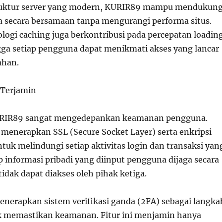
ruktur server yang modern, KURIR89 mampu mendukun
 secara bersamaan tanpa mengurangi performa situs.
logi caching juga berkontribusi pada percepatan loadin
ga setiap pengguna dapat menikmati akses yang lancar
ahan.
Terjamin
KURIR89 sangat mengedepankan keamanan pengguna.
 menerapkan SSL (Secure Socket Layer) serta enkripsi
ntuk melindungi setiap aktivitas login dan transaksi yan
p informasi pribadi yang diinput pengguna dijaga secara
tidak dapat diakses oleh pihak ketiga.
nerapkan sistem verifikasi ganda (2FA) sebagai langka
 memastikan keamanan. Fitur ini menjamin hanya