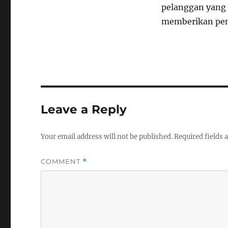
pelanggan yang
memberikan pen
Leave a Reply
Your email address will not be published.
Required fields
COMMENT
*