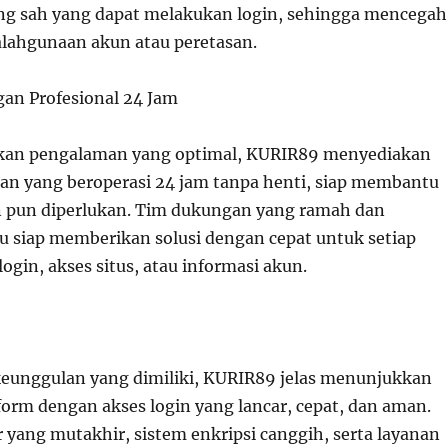
ng sah yang dapat melakukan login, sehingga mencegah
alahgunaan akun atau peretasan.
an Profesional 24 Jam
an pengalaman yang optimal, KURIR89 menyediakan
an yang beroperasi 24 jam tanpa henti, siap membantu
 pun diperlukan. Tim dukungan yang ramah dan
lu siap memberikan solusi dengan cepat untuk setiap
login, akses situs, atau informasi akun.
eunggulan yang dimiliki, KURIR89 jelas menunjukkan
tform dengan akses login yang lancar, cepat, dan aman.
 yang mutakhir, sistem enkripsi canggih, serta layanan