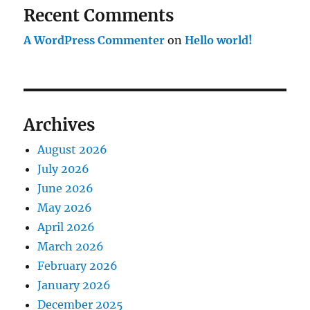
Recent Comments
A WordPress Commenter
on
Hello world!
Archives
August 2026
July 2026
June 2026
May 2026
April 2026
March 2026
February 2026
January 2026
December 2025