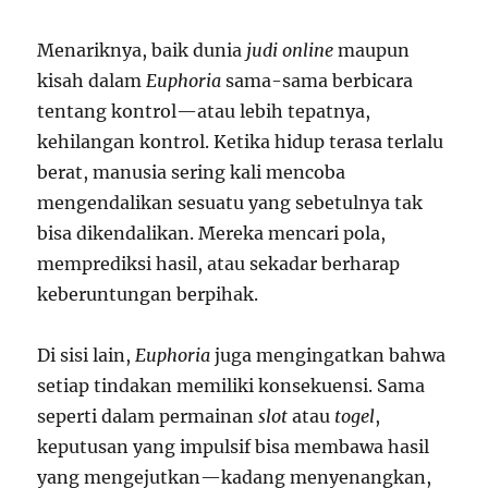
Menariknya, baik dunia
judi online
maupun
kisah dalam
Euphoria
sama-sama berbicara
tentang kontrol—atau lebih tepatnya,
kehilangan kontrol. Ketika hidup terasa terlalu
berat, manusia sering kali mencoba
mengendalikan sesuatu yang sebetulnya tak
bisa dikendalikan. Mereka mencari pola,
memprediksi hasil, atau sekadar berharap
keberuntungan berpihak.
Di sisi lain,
Euphoria
juga mengingatkan bahwa
setiap tindakan memiliki konsekuensi. Sama
seperti dalam permainan
slot
atau
togel
,
keputusan yang impulsif bisa membawa hasil
yang mengejutkan—kadang menyenangkan,