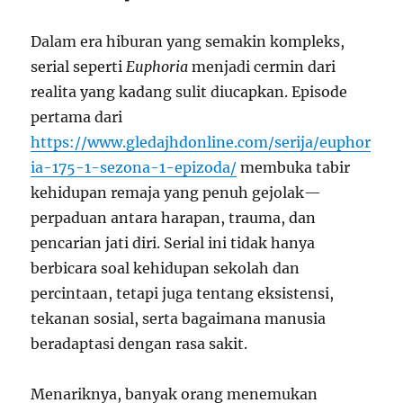
Dalam era hiburan yang semakin kompleks,
serial seperti
Euphoria
menjadi cermin dari
realita yang kadang sulit diucapkan. Episode
pertama dari
https://www.gledajhdonline.com/serija/euphor
ia-175-1-sezona-1-epizoda/
membuka tabir
kehidupan remaja yang penuh gejolak—
perpaduan antara harapan, trauma, dan
pencarian jati diri. Serial ini tidak hanya
berbicara soal kehidupan sekolah dan
percintaan, tetapi juga tentang eksistensi,
tekanan sosial, serta bagaimana manusia
beradaptasi dengan rasa sakit.
Menariknya, banyak orang menemukan