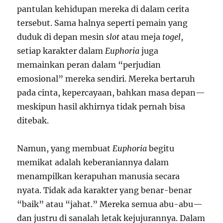
pantulan kehidupan mereka di dalam cerita
tersebut. Sama halnya seperti pemain yang
duduk di depan mesin
slot
atau meja
togel
,
setiap karakter dalam
Euphoria
juga
memainkan peran dalam “perjudian
emosional” mereka sendiri. Mereka bertaruh
pada cinta, kepercayaan, bahkan masa depan—
meskipun hasil akhirnya tidak pernah bisa
ditebak.
Namun, yang membuat
Euphoria
begitu
memikat adalah keberaniannya dalam
menampilkan kerapuhan manusia secara
nyata. Tidak ada karakter yang benar-benar
“baik” atau “jahat.” Mereka semua abu-abu—
dan justru di sanalah letak kejujurannya. Dalam