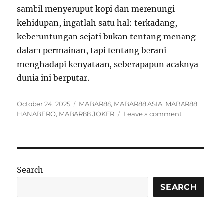
sambil menyeruput kopi dan merenungi
kehidupan, ingatlah satu hal: terkadang,
keberuntungan sejati bukan tentang menang
dalam permainan, tapi tentang berani
menghadapi kenyataan, seberapapun acaknya
dunia ini berputar.
Posted
Tags
October 24, 2025
MABAR88
,
MABAR88 ASIA
,
MABAR88
on
on
HANABERO
,
MABAR88 JOKER
Leave a comment
Ketika
Realita
Tak
Selalu
Seindah
Search
Layar:
Refleksi
SEARCH
dari
Euphoria
dan