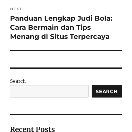
NEXT
Panduan Lengkap Judi Bola:
Next
post:
Cara Bermain dan Tips
Menang di Situs Terpercaya
Search
SEARCH
Recent Posts