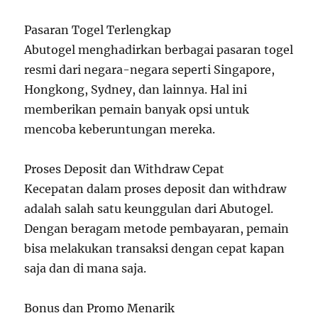
Pasaran Togel Terlengkap
Abutogel menghadirkan berbagai pasaran togel
resmi dari negara-negara seperti Singapore,
Hongkong, Sydney, dan lainnya. Hal ini
memberikan pemain banyak opsi untuk
mencoba keberuntungan mereka.
Proses Deposit dan Withdraw Cepat
Kecepatan dalam proses deposit dan withdraw
adalah salah satu keunggulan dari Abutogel.
Dengan beragam metode pembayaran, pemain
bisa melakukan transaksi dengan cepat kapan
saja dan di mana saja.
Bonus dan Promo Menarik