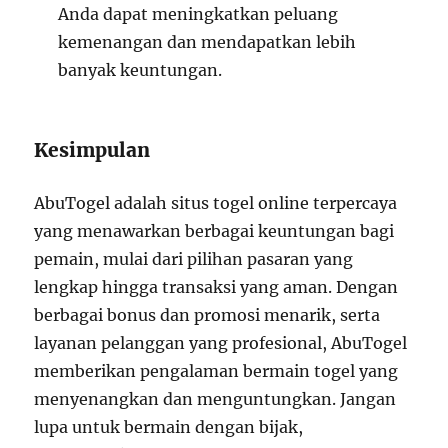
Anda dapat meningkatkan peluang
kemenangan dan mendapatkan lebih
banyak keuntungan.
Kesimpulan
AbuTogel adalah situs togel online terpercaya
yang menawarkan berbagai keuntungan bagi
pemain, mulai dari pilihan pasaran yang
lengkap hingga transaksi yang aman. Dengan
berbagai bonus dan promosi menarik, serta
layanan pelanggan yang profesional, AbuTogel
memberikan pengalaman bermain togel yang
menyenangkan dan menguntungkan. Jangan
lupa untuk bermain dengan bijak,