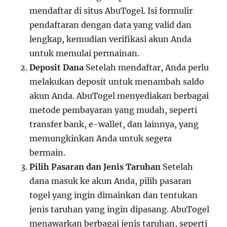
mendaftar di situs AbuTogel. Isi formulir
pendaftaran dengan data yang valid dan
lengkap, kemudian verifikasi akun Anda
untuk memulai permainan.
Deposit Dana
Setelah mendaftar, Anda perlu
melakukan deposit untuk menambah saldo
akun Anda. AbuTogel menyediakan berbagai
metode pembayaran yang mudah, seperti
transfer bank, e-wallet, dan lainnya, yang
memungkinkan Anda untuk segera
bermain.
Pilih Pasaran dan Jenis Taruhan
Setelah
dana masuk ke akun Anda, pilih pasaran
togel yang ingin dimainkan dan tentukan
jenis taruhan yang ingin dipasang. AbuTogel
menawarkan berbagai jenis taruhan, seperti