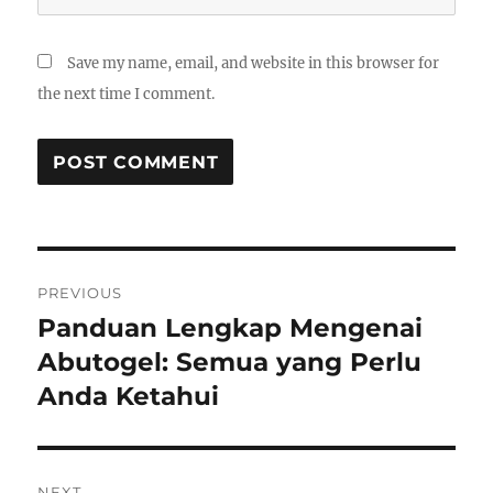
Save my name, email, and website in this browser for
the next time I comment.
Post
PREVIOUS
navigation
Panduan Lengkap Mengenai
Previous
post:
Abutogel: Semua yang Perlu
Anda Ketahui
NEXT