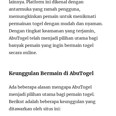
lainnya. Platform ini dikenal dengan
antarmuka yang ramah pengguna,
memungkinkan pemain untuk menikmati
permainan togel dengan mudah dan nyaman.
Dengan tingkat keamanan yang terjamin,
AbuTogel telah menjadi pilihan utama bagi
banyak pemain yang ingin bermain togel
secara online.
Keunggulan Bermain di AbuTogel
Ada beberapa alasan mengapa AbuTogel
menjadi pilihan utama bagi pemain togel.
Berikut adalah beberapa keunggulan yang
ditawarkan oleh situs ini: