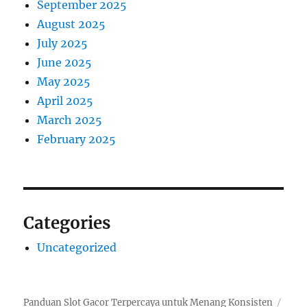
September 2025
August 2025
July 2025
June 2025
May 2025
April 2025
March 2025
February 2025
Categories
Uncategorized
Panduan Slot Gacor Terpercaya untuk Menang Konsisten