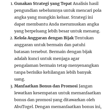
Gunakan Strategi yang Tepat
Analisis hasil
pengundian sebelumnya untuk mencari pola
angka yang mungkin keluar. Strategi ini
dapat membantu Anda merumuskan angka
yang berpeluang lebih besar untuk menang.
Kelola Anggaran dengan Bijak
Tentukan
anggaran untuk bermain dan patuhi
batasan tersebut. Bermain dengan bijak
adalah kunci untuk menjaga agar
pengalaman bermain tetap menyenangkan
tanpa berisiko kehilangan lebih banyak
uang.
Manfaatkan Bonus dan Promosi
Jangan
lewatkan kesempatan untuk memanfaatkan
bonus dan promosi yang ditawarkan oleh
AbuTogel. Dengan memanfaatkan bonus ini,