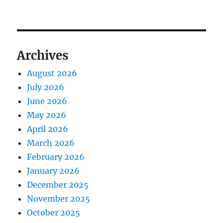
Archives
August 2026
July 2026
June 2026
May 2026
April 2026
March 2026
February 2026
January 2026
December 2025
November 2025
October 2025