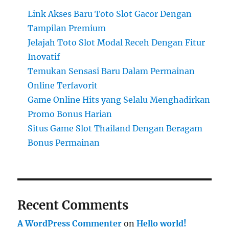
Link Akses Baru Toto Slot Gacor Dengan
Tampilan Premium
Jelajah Toto Slot Modal Receh Dengan Fitur
Inovatif
Temukan Sensasi Baru Dalam Permainan
Online Terfavorit
Game Online Hits yang Selalu Menghadirkan
Promo Bonus Harian
Situs Game Slot Thailand Dengan Beragam
Bonus Permainan
Recent Comments
A WordPress Commenter
on
Hello world!