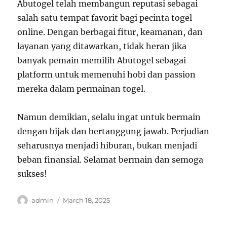
Abutogel telah membangun reputasi sebagai
salah satu tempat favorit bagi pecinta togel
online. Dengan berbagai fitur, keamanan, dan
layanan yang ditawarkan, tidak heran jika
banyak pemain memilih Abutogel sebagai
platform untuk memenuhi hobi dan passion
mereka dalam permainan togel.
Namun demikian, selalu ingat untuk bermain
dengan bijak dan bertanggung jawab. Perjudian
seharusnya menjadi hiburan, bukan menjadi
beban finansial. Selamat bermain dan semoga
sukses!
Author
Posted
admin
March 18, 2025
on