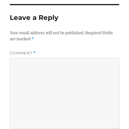
Leave a Reply
Your email address will not be published.
Required fields
are marked
*
COMMENT
*