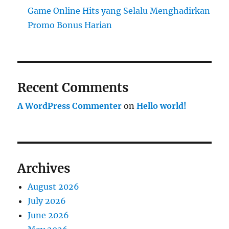
Game Online Hits yang Selalu Menghadirkan
Promo Bonus Harian
Recent Comments
A WordPress Commenter
on
Hello world!
Archives
August 2026
July 2026
June 2026