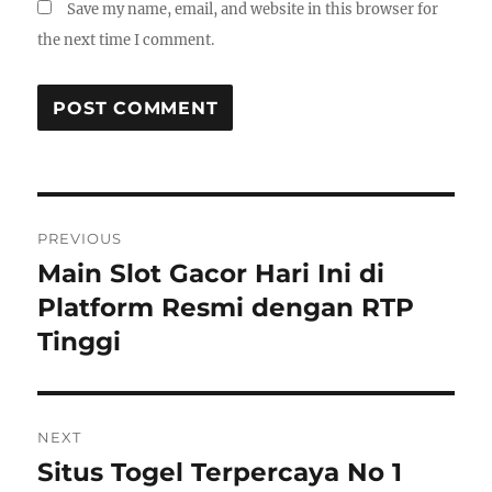
Save my name, email, and website in this browser for
the next time I comment.
Post
PREVIOUS
navigation
Main Slot Gacor Hari Ini di
Previous
post:
Platform Resmi dengan RTP
Tinggi
NEXT
Situs Togel Terpercaya No 1
Next