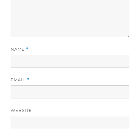
NAME
*
EMAIL
*
WEBSITE