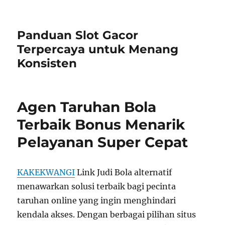
Panduan Slot Gacor
Terpercaya untuk Menang
Konsisten
Agen Taruhan Bola
Terbaik Bonus Menarik
Pelayanan Super Cepat
KAKEKWANGI
Link Judi Bola alternatif
menawarkan solusi terbaik bagi pecinta
taruhan online yang ingin menghindari
kendala akses. Dengan berbagai pilihan situs