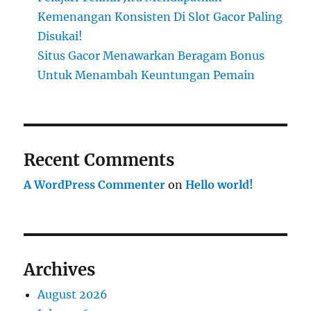
Kemenangan Konsisten Di Slot Gacor Paling
Disukai!
Situs Gacor Menawarkan Beragam Bonus
Untuk Menambah Keuntungan Pemain
Recent Comments
A WordPress Commenter
on
Hello world!
Archives
August 2026