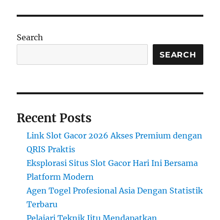
Search
SEARCH
Recent Posts
Link Slot Gacor 2026 Akses Premium dengan
QRIS Praktis
Eksplorasi Situs Slot Gacor Hari Ini Bersama
Platform Modern
Agen Togel Profesional Asia Dengan Statistik
Terbaru
Pelajari Teknik Jitu Mendapatkan