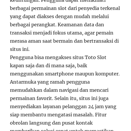
keuntungan. Pengguna dapat menikmati
berbagai permainan slot dari penyedia terkenal
yang dapat diakses dengan mudah melalui
berbagai perangkat. Keamanan data dan
transaksi menjadi fokus utama, agar pemain
merasa aman saat bermain dan bertransaksi di
situs ini.
Pengguna bisa mengakses situs Toto Slot
kapan saja dan di mana saja, baik
menggunakan smartphone maupun komputer.
Antarmuka yang ramah pengguna
memudahkan dalam navigasi dan mencari
permainan favorit. Selain itu, situs ini juga
menyediakan layanan pelanggan 24 jam yang
siap membantu mengatasi masalah. Fitur
obrolan langsung dan pusat kontak