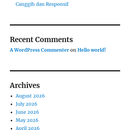
Canggih dan Responsif
Recent Comments
A WordPress Commenter
on
Hello world!
Archives
August 2026
July 2026
June 2026
May 2026
April 2026