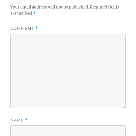
Your email address will not be published.
Required fields
are marked
*
COMMENT
*
NAME
*