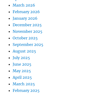
March 2026
February 2026
January 2026
December 2025
November 2025
October 2025
September 2025
August 2025
July 2025
June 2025
May 2025
April 2025
March 2025
February 2025