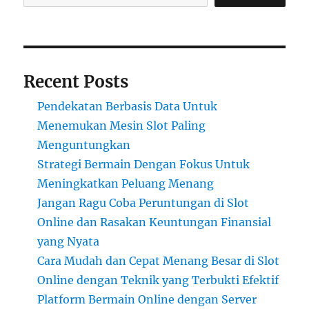
Recent Posts
Pendekatan Berbasis Data Untuk
Menemukan Mesin Slot Paling
Menguntungkan
Strategi Bermain Dengan Fokus Untuk
Meningkatkan Peluang Menang
Jangan Ragu Coba Peruntungan di Slot
Online dan Rasakan Keuntungan Finansial
yang Nyata
Cara Mudah dan Cepat Menang Besar di Slot
Online dengan Teknik yang Terbukti Efektif
Platform Bermain Online dengan Server