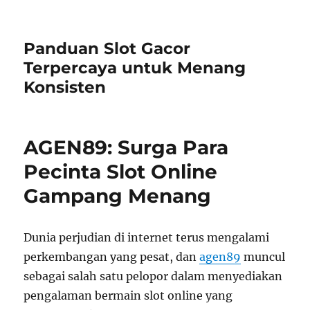
Panduan Slot Gacor
Terpercaya untuk Menang
Konsisten
AGEN89: Surga Para
Pecinta Slot Online
Gampang Menang
Dunia perjudian di internet terus mengalami
perkembangan yang pesat, dan
agen89
muncul
sebagai salah satu pelopor dalam menyediakan
pengalaman bermain slot online yang