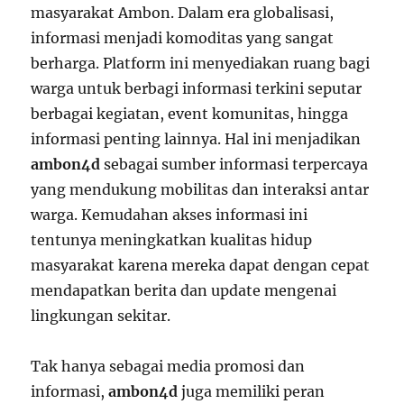
masyarakat Ambon. Dalam era globalisasi,
informasi menjadi komoditas yang sangat
berharga. Platform ini menyediakan ruang bagi
warga untuk berbagi informasi terkini seputar
berbagai kegiatan, event komunitas, hingga
informasi penting lainnya. Hal ini menjadikan
ambon4d
sebagai sumber informasi terpercaya
yang mendukung mobilitas dan interaksi antar
warga. Kemudahan akses informasi ini
tentunya meningkatkan kualitas hidup
masyarakat karena mereka dapat dengan cepat
mendapatkan berita dan update mengenai
lingkungan sekitar.
Tak hanya sebagai media promosi dan
informasi,
ambon4d
juga memiliki peran