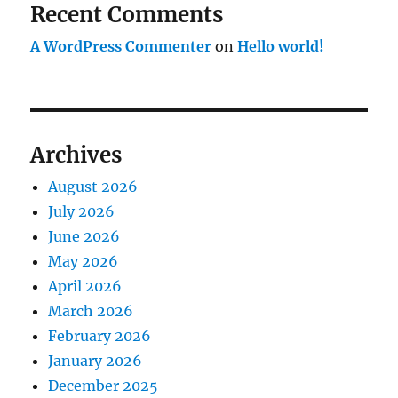
Recent Comments
A WordPress Commenter
on
Hello world!
Archives
August 2026
July 2026
June 2026
May 2026
April 2026
March 2026
February 2026
January 2026
December 2025