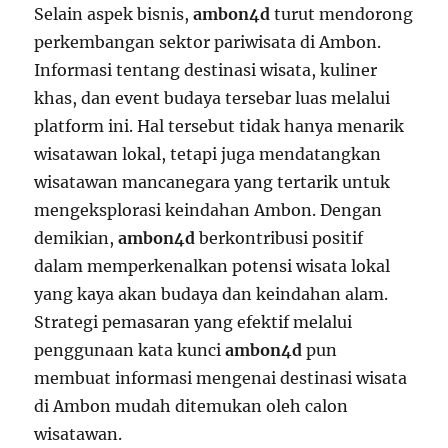
Selain aspek bisnis,
ambon4d
turut mendorong
perkembangan sektor pariwisata di Ambon.
Informasi tentang destinasi wisata, kuliner
khas, dan event budaya tersebar luas melalui
platform ini. Hal tersebut tidak hanya menarik
wisatawan lokal, tetapi juga mendatangkan
wisatawan mancanegara yang tertarik untuk
mengeksplorasi keindahan Ambon. Dengan
demikian,
ambon4d
berkontribusi positif
dalam memperkenalkan potensi wisata lokal
yang kaya akan budaya dan keindahan alam.
Strategi pemasaran yang efektif melalui
penggunaan kata kunci
ambon4d
pun
membuat informasi mengenai destinasi wisata
di Ambon mudah ditemukan oleh calon
wisatawan.