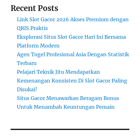
Recent Posts
Link Slot Gacor 2026 Akses Premium dengan
QRIS Praktis
Eksplorasi Situs Slot Gacor Hari Ini Bersama
Platform Modern
Agen Togel Profesional Asia Dengan Statistik
Terbaru
Pelajari Teknik Jitu Mendapatkan
Kemenangan Konsisten Di Slot Gacor Paling
Disukai!
Situs Gacor Menawarkan Beragam Bonus
Untuk Menambah Keuntungan Pemain