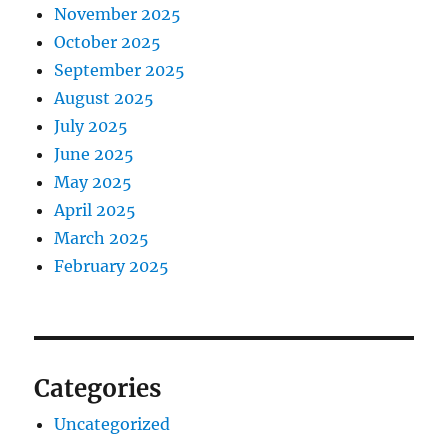
November 2025
October 2025
September 2025
August 2025
July 2025
June 2025
May 2025
April 2025
March 2025
February 2025
Categories
Uncategorized