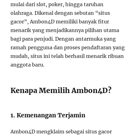
mulai dari slot, poker, hingga taruhan
olahraga. Dikenal dengan sebutan “situs
gacor”, Ambon4D memiliki banyak fitur
menarik yang menjadikannya pilihan utama
bagi para penjudi. Dengan antarmuka yang
ramah pengguna dan proses pendaftaran yang
mudah, situs ini telah berhasil menarik ribuan
anggota baru.
Kenapa Memilih Ambon4D?
1. Kemenangan Terjamin
Ambon4D mengklaim sebagai situs gacor