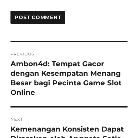
Post
PREVIOUS
navigation
Ambon4d: Tempat Gacor
Previous
post:
dengan Kesempatan Menang
Besar bagi Pecinta Game Slot
Online
NEXT
Kemenangan Konsisten Dapat
Next
post: