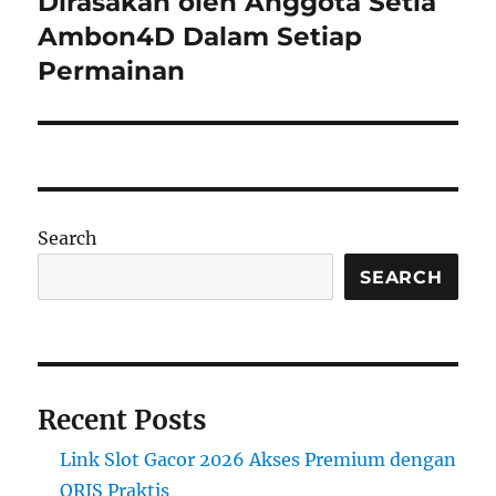
Dirasakan oleh Anggota Setia
Ambon4D Dalam Setiap
Permainan
Search
SEARCH
Recent Posts
Link Slot Gacor 2026 Akses Premium dengan
QRIS Praktis