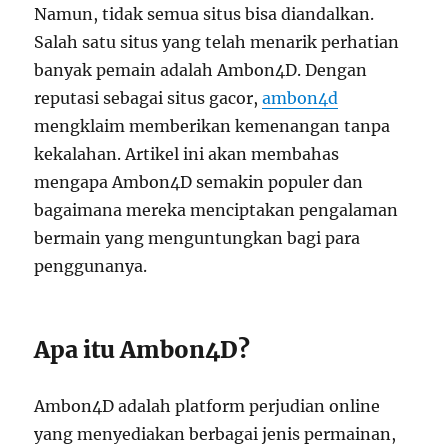
Namun, tidak semua situs bisa diandalkan.
Salah satu situs yang telah menarik perhatian
banyak pemain adalah Ambon4D. Dengan
reputasi sebagai situs gacor,
ambon4d
mengklaim memberikan kemenangan tanpa
kekalahan. Artikel ini akan membahas
mengapa Ambon4D semakin populer dan
bagaimana mereka menciptakan pengalaman
bermain yang menguntungkan bagi para
penggunanya.
Apa itu Ambon4D?
Ambon4D adalah platform perjudian online
yang menyediakan berbagai jenis permainan,