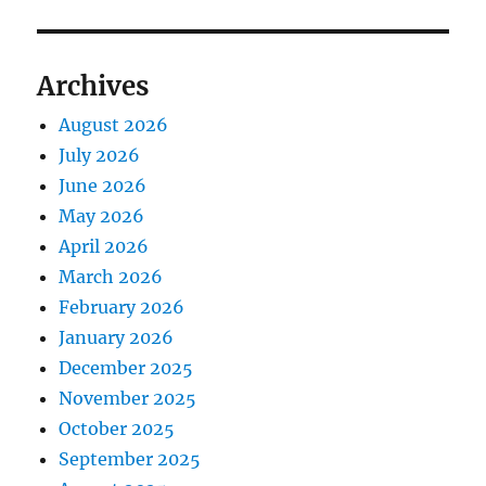
Archives
August 2026
July 2026
June 2026
May 2026
April 2026
March 2026
February 2026
January 2026
December 2025
November 2025
October 2025
September 2025