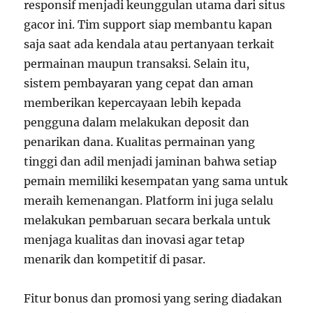
responsif menjadi keunggulan utama dari situs
gacor ini. Tim support siap membantu kapan
saja saat ada kendala atau pertanyaan terkait
permainan maupun transaksi. Selain itu,
sistem pembayaran yang cepat dan aman
memberikan kepercayaan lebih kepada
pengguna dalam melakukan deposit dan
penarikan dana. Kualitas permainan yang
tinggi dan adil menjadi jaminan bahwa setiap
pemain memiliki kesempatan yang sama untuk
meraih kemenangan. Platform ini juga selalu
melakukan pembaruan secara berkala untuk
menjaga kualitas dan inovasi agar tetap
menarik dan kompetitif di pasar.
Fitur bonus dan promosi yang sering diadakan