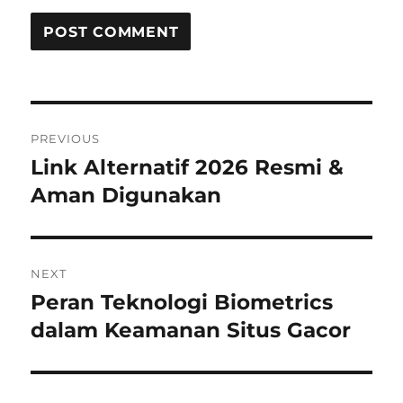
Post
PREVIOUS
navigation
Link Alternatif 2026 Resmi &
Previous
post:
Aman Digunakan
NEXT
Peran Teknologi Biometrics
Next
post:
dalam Keamanan Situs Gacor