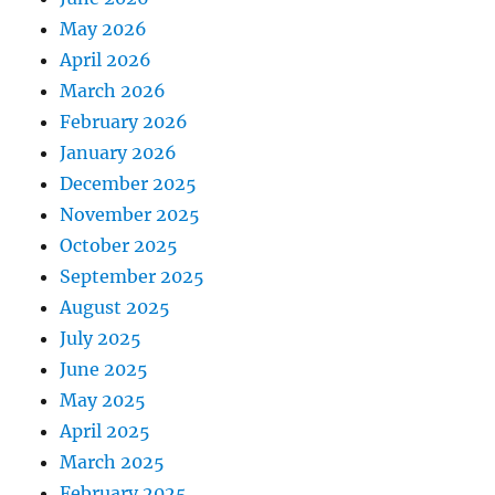
May 2026
April 2026
March 2026
February 2026
January 2026
December 2025
November 2025
October 2025
September 2025
August 2025
July 2025
June 2025
May 2025
April 2025
March 2025
February 2025