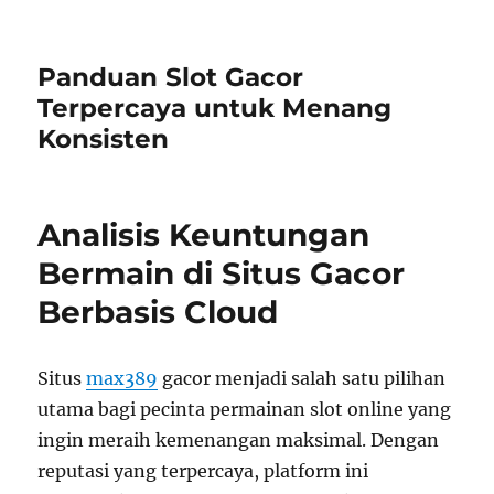
Panduan Slot Gacor
Terpercaya untuk Menang
Konsisten
Analisis Keuntungan
Bermain di Situs Gacor
Berbasis Cloud
Situs
max389
gacor menjadi salah satu pilihan
utama bagi pecinta permainan slot online yang
ingin meraih kemenangan maksimal. Dengan
reputasi yang terpercaya, platform ini