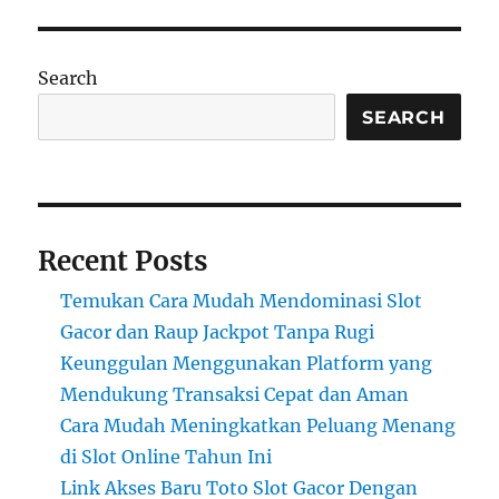
Search
SEARCH
Recent Posts
Temukan Cara Mudah Mendominasi Slot
Gacor dan Raup Jackpot Tanpa Rugi
Keunggulan Menggunakan Platform yang
Mendukung Transaksi Cepat dan Aman
Cara Mudah Meningkatkan Peluang Menang
di Slot Online Tahun Ini
Link Akses Baru Toto Slot Gacor Dengan