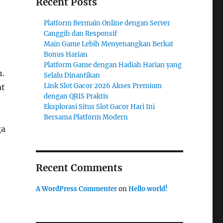
Recent Posts
Platform Bermain Online dengan Server
Canggih dan Responsif
Main Game Lebih Menyenangkan Berkat
Bonus Harian
Platform Game dengan Hadiah Harian yang
n.
Selalu Dinantikan
Link Slot Gacor 2026 Akses Premium
at
dengan QRIS Praktis
Eksplorasi Situs Slot Gacor Hari Ini
Bersama Platform Modern
ga
Recent Comments
A WordPress Commenter
on
Hello world!