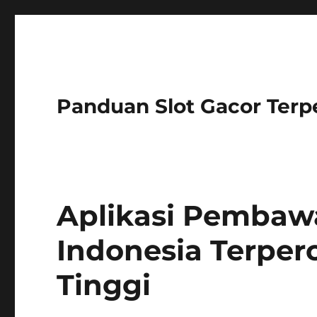
Panduan Slot Gacor Ter
Aplikasi Pemba
Indonesia Terper
Tinggi