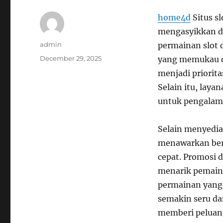
home4d
Situs s
mengasyikkan d
Author
admin
permainan slot 
Posted
December 29, 2025
yang memukau da
on
menjadi priorit
Selain itu, laya
untuk pengalam
Selain menyedia
menawarkan ber
cepat. Promosi 
menarik pemain
permainan yang 
semakin seru d
memberi peluan