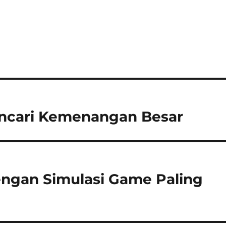
encari Kemenangan Besar
dengan Simulasi Game Paling