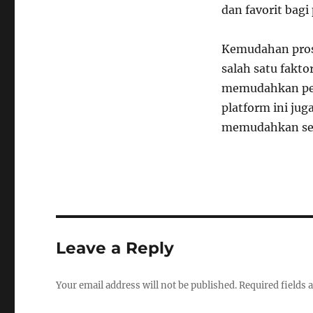
dan favorit bagi 
Kemudahan prose
salah satu fakt
memudahkan pem
platform ini ju
memudahkan seti
Leave a Reply
Your email address will not be published.
Required fields