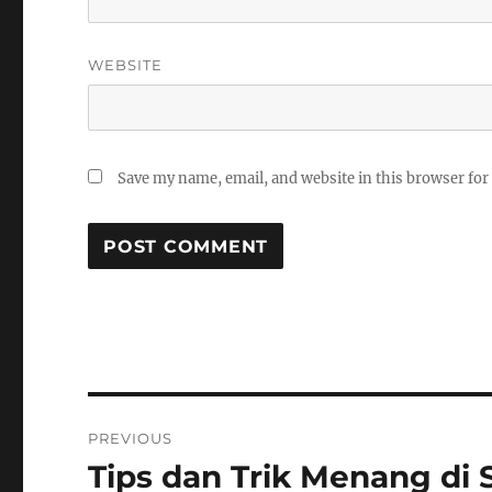
WEBSITE
Save my name, email, and website in this browser for
Post
PREVIOUS
navigation
Tips dan Trik Menang di
Previous