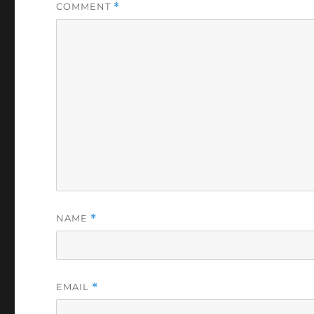
COMMENT
*
NAME
*
EMAIL
*