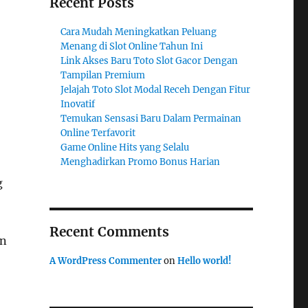
Recent Posts
Cara Mudah Meningkatkan Peluang
Menang di Slot Online Tahun Ini
Link Akses Baru Toto Slot Gacor Dengan
Tampilan Premium
Jelajah Toto Slot Modal Receh Dengan Fitur
Inovatif
Temukan Sensasi Baru Dalam Permainan
Online Terfavorit
Game Online Hits yang Selalu
Menghadirkan Promo Bonus Harian
g
Recent Comments
an
A WordPress Commenter
on
Hello world!