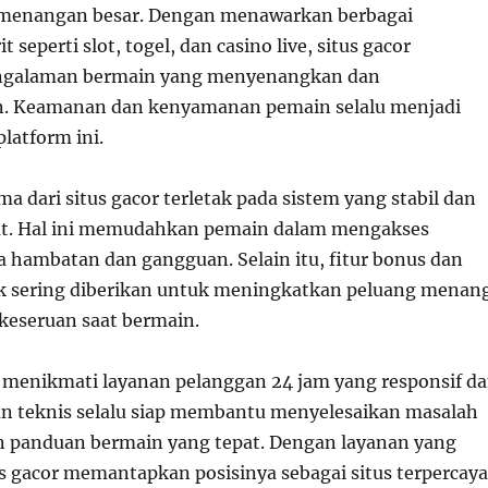
emenangan besar. Dengan menawarkan berbagai
 seperti slot, togel, dan casino live, situs gacor
ngalaman bermain yang menyenangkan dan
 Keamanan dan kenyamanan pemain selalu menjadi
platform ini.
 dari situs gacor terletak pada sistem yang stabil dan
pat. Hal ini memudahkan pemain dalam mengakses
 hambatan dan gangguan. Selain itu, fitur bonus dan
k sering diberikan untuk meningkatkan peluang menan
eseruan saat bermain.
menikmati layanan pelanggan 24 jam yang responsif d
n teknis selalu siap membantu menyelesaikan masalah
 panduan bermain yang tepat. Dengan layanan yang
us gacor memantapkan posisinya sebagai situs terpercaya