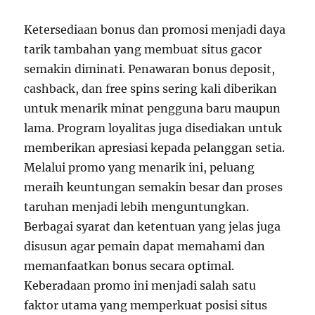
Ketersediaan bonus dan promosi menjadi daya
tarik tambahan yang membuat situs gacor
semakin diminati. Penawaran bonus deposit,
cashback, dan free spins sering kali diberikan
untuk menarik minat pengguna baru maupun
lama. Program loyalitas juga disediakan untuk
memberikan apresiasi kepada pelanggan setia.
Melalui promo yang menarik ini, peluang
meraih keuntungan semakin besar dan proses
taruhan menjadi lebih menguntungkan.
Berbagai syarat dan ketentuan yang jelas juga
disusun agar pemain dapat memahami dan
memanfaatkan bonus secara optimal.
Keberadaan promo ini menjadi salah satu
faktor utama yang memperkuat posisi situs