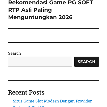
Rekomendasi Game PG SOFT
Next
post:
RTP Asli Paling
Menguntungkan 2026
Search
SEARCH
Recent Posts
Situs Game Slot Modern Dengan Provider