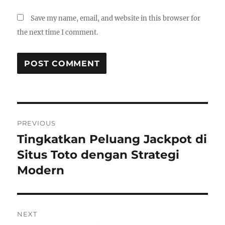
Save my name, email, and website in this browser for
the next time I comment.
Post
PREVIOUS
navigation
Tingkatkan Peluang Jackpot di
Previous
post:
Situs Toto dengan Strategi
Modern
NEXT