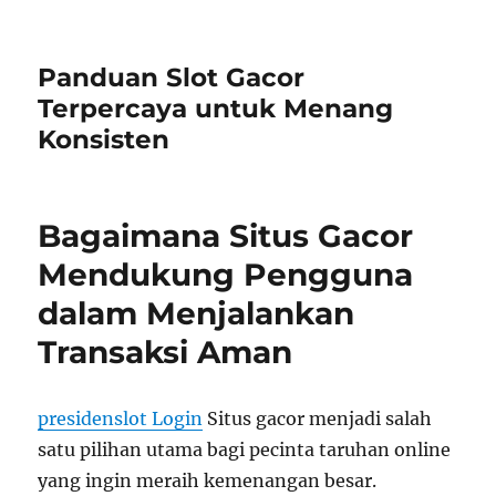
Panduan Slot Gacor
Terpercaya untuk Menang
Konsisten
Bagaimana Situs Gacor
Mendukung Pengguna
dalam Menjalankan
Transaksi Aman
presidenslot Login
Situs gacor menjadi salah
satu pilihan utama bagi pecinta taruhan online
yang ingin meraih kemenangan besar.