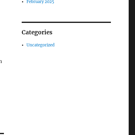
February 2025
Categories
Uncategorized
n