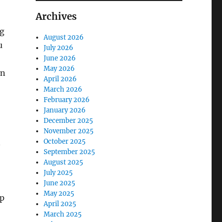
Archives
ng
August 2026
u
July 2026
June 2026
May 2026
an
April 2026
March 2026
February 2026
January 2026
December 2025
November 2025
n
October 2025
September 2025
August 2025
July 2025
June 2025
May 2025
ap
April 2025
March 2025