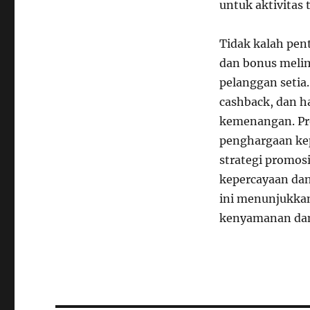
untuk aktivitas 
Tidak kalah pen
dan bonus meli
pelanggan setia
cashback, dan h
kemenangan. Pro
penghargaan kep
strategi promos
kepercayaan dan
ini menunjukka
kenyamanan dan