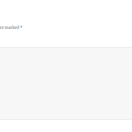
 are marked
*