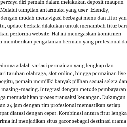
percaya diri pemain dalam melakukan deposit maupun
 Melalui tampilan antarmuka yang user-friendly,
 dengan mudah menavigasi berbagai menu dan fitur ya
 itu, update berkala dilakukan untuk menambah fitur bar
kan performa website. Hal ini menegaskan komitmen
am memberikan pengalaman bermain yang profesional d
lainnya adalah variasi permainan yang lengkap dan
dari taruhan olahraga, slot online, hingga permainan live
egitu, pemain memiliki banyak pilihan sesuai selera da
n masing-masing. Integrasi dengan metode pembayaran
uga memudahkan proses transaksi keuangan. Dukungan
an 24 jam dengan tim profesional memastikan setiap
pat diatasi dengan cepat. Kombinasi antara fitur lengk
rima ini menjadikan situs gacor sebagai destinasi utama