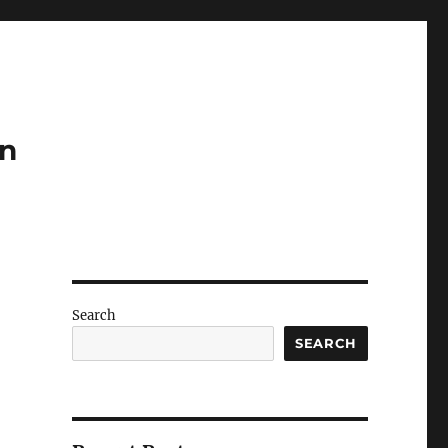
en
Search
SEARCH