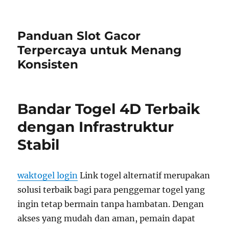
Panduan Slot Gacor
Terpercaya untuk Menang
Konsisten
Bandar Togel 4D Terbaik
dengan Infrastruktur
Stabil
waktogel login
Link togel alternatif merupakan
solusi terbaik bagi para penggemar togel yang
ingin tetap bermain tanpa hambatan. Dengan
akses yang mudah dan aman, pemain dapat