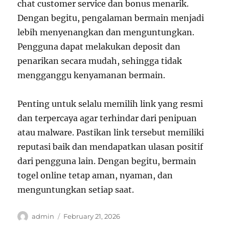
chat customer service dan bonus menarik.
Dengan begitu, pengalaman bermain menjadi
lebih menyenangkan dan menguntungkan.
Pengguna dapat melakukan deposit dan
penarikan secara mudah, sehingga tidak
mengganggu kenyamanan bermain.
Penting untuk selalu memilih link yang resmi
dan terpercaya agar terhindar dari penipuan
atau malware. Pastikan link tersebut memiliki
reputasi baik dan mendapatkan ulasan positif
dari pengguna lain. Dengan begitu, bermain
togel online tetap aman, nyaman, dan
menguntungkan setiap saat.
Author
Posted
admin
February 21, 2026
on