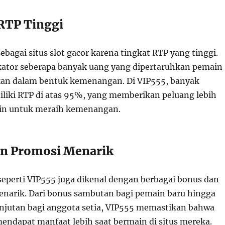
 RTP Tinggi
ebagai situs slot gacor karena tingkat RTP yang tinggi.
kator seberapa banyak uang yang dipertaruhkan pemain
kan dalam bentuk kemenangan. Di VIP555, banyak
iki RTP di atas 95%, yang memberikan peluang lebih
ain untuk meraih kemenangan.
an Promosi Menarik
 seperti VIP555 juga dikenal dengan berbagai bonus dan
narik. Dari bonus sambutan bagi pemain baru hingga
njutan bagi anggota setia, VIP555 memastikan bahwa
ndapat manfaat lebih saat bermain di situs mereka.