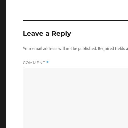
Leave a Reply
Your email address will not be published.
Required fields
COMMENT
*