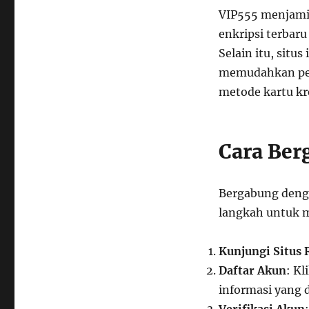
VIP555 menjami
enkripsi terbar
Selain itu, sit
memudahkan pem
metode kartu kre
Cara Ber
Bergabung denga
langkah untuk m
Kunjungi Situs
Daftar Akun
: Kl
informasi yang 