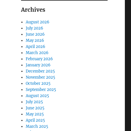
Archives
August 2026
July 2026
June 2026
May 2026
April 2026
March 2026
February 2026
January 2026
December 2025
November 2025
October 2025
September 2025
August 2025
July 2025
June 2025
May 2025
April 2025
March 2025