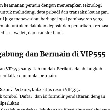
n keamanan pemain dengan menerapkan teknologi
u untuk melindungi data pribadi dan transaksi keuangan.
us ini juga menawarkan berbagai opsi pembayaran yang
ain untuk melakukan deposit dan penarikan, termasu
dit, e-wallet, dan transfer bank.
gabung dan Bermain di VIP555
n VIP555 sangatlah mudah. Berikut adalah langkah-
endaftar dan mulai bermain:
 Resmi
: Pertama, buka situs resmi VIP555.
ik tombol ‘Daftar’ dan isi formulir pendaftaran dengan
diperlukan.