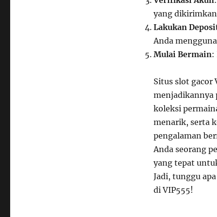
Verifikasi Akun
yang dikirimkan
Lakukan Deposi
Anda menggunak
Mulai Bermain
:
Situs slot gaco
menjadikannya p
koleksi permain
menarik, serta
pengalaman be
Anda seorang p
yang tepat untu
Jadi, tunggu ap
di VIP555!