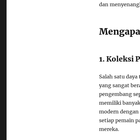
dan menyenang
Mengapa
1. Koleksi
Salah satu daya 
yang sangat ber
pengembang sepe
memiliki banyak 
modern dengan 
setiap pemain p
mereka.