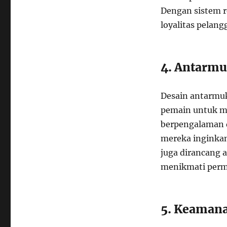
Dengan sistem 
loyalitas pelang
4. Antarm
Desain antarmu
pemain untuk me
berpengalaman
mereka inginkan
juga dirancang 
menikmati perm
5. Keaman