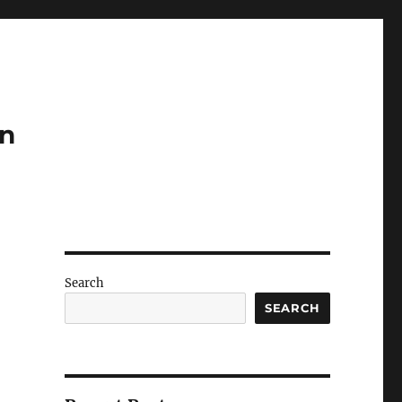
en
Search
SEARCH