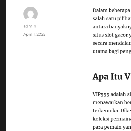
Dalam beberapa 
salah satu pilih
Author
admin
antara banyakny
Posted
April 1, 2025
situs slot gacor
on
secara mendala
utama bagi peng
Apa Itu 
VIP555 adalah si
menawarkan berb
terkemuka. Dike
koleksi permain
para pemain ya