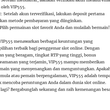
: Setelah mendaftar, lakukan verifikasi akun melalui ema
 oleh VIP555.
t
: Setelah akun terverifikasi, lakukan deposit pertama
an metode pembayaran yang diinginkan.
 Pilih permainan slot favorit Anda dan mulailah bermain!
r VIP555 menawarkan berbagai keuntungan yang
ilihan terbaik bagi penggemar slot online. Dengan
an yang beragam, tingkat RTP yang tinggi, bonus
 keamanan yang terjamin, VIP555 mampu memberikan
rmain yang menyenangkan dan menguntungkan. Apaka
emula atau pemain berpengalaman, VIP555 adalah temp
k mencoba peruntungan Anda dalam dunia slot online.
a lagi? Bergabunglah sekarang dan raih kemenangan bes