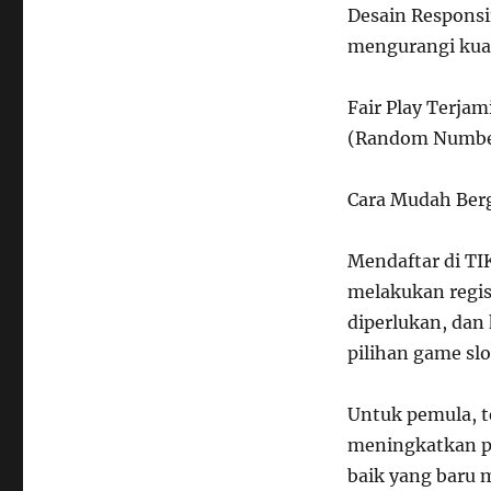
Desain Responsi
mengurangi kual
Fair Play Terj
(Random Number 
Cara Mudah Ber
Mendaftar di TI
melakukan regis
diperlukan, dan
pilihan game slo
Untuk pemula, t
meningkatkan p
baik yang baru