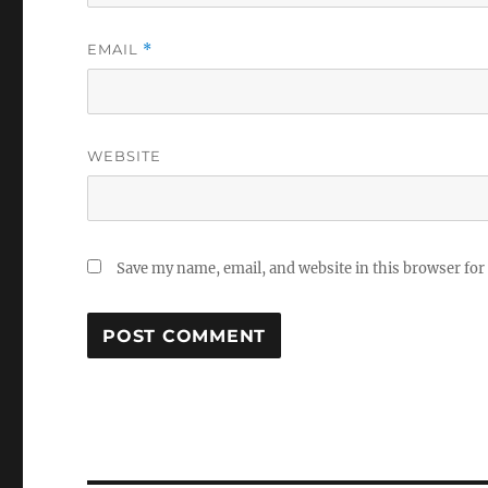
EMAIL
*
WEBSITE
Save my name, email, and website in this browser for