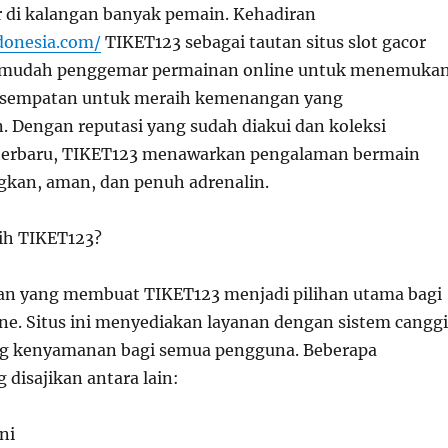
 di kalangan banyak pemain. Kehadiran
donesia.com/
TIKET123 sebagai tautan situs slot gacor
rmudah penggemar permainan online untuk menemuka
kesempatan untuk meraih kemenangan yang
Dengan reputasi yang sudah diakui dan koleksi
 terbaru, TIKET123 menawarkan pengalaman bermain
kan, aman, dan penuh adrenalin.
h TIKET123?
an yang membuat TIKET123 menjadi pilihan utama bagi
ine. Situs ini menyediakan layanan dengan sistem cangg
 kenyamanan bagi semua pengguna. Beberapa
disajikan antara lain:
ni