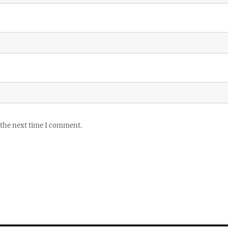
 the next time I comment.