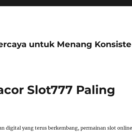
percaya untuk Menang Konsist
acor Slot777 Paling
an digital yang terus berkembang, permainan slot onlin