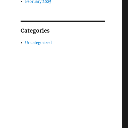
February 2025
Categories
Uncategorized