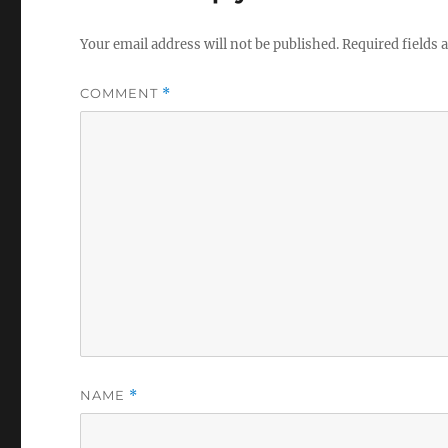
Your email address will not be published.
Required fields
COMMENT
*
NAME
*