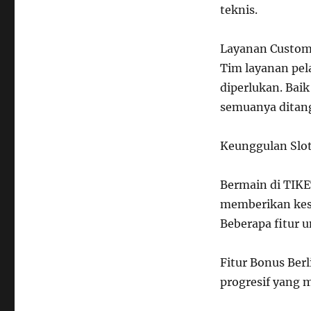
teknis.
Layanan Custome
Tim layanan pe
diperlukan. Bai
semuanya ditang
Keunggulan Slo
Bermain di TIKE
memberikan kes
Beberapa fitur un
Fitur Bonus Berl
progresif yang