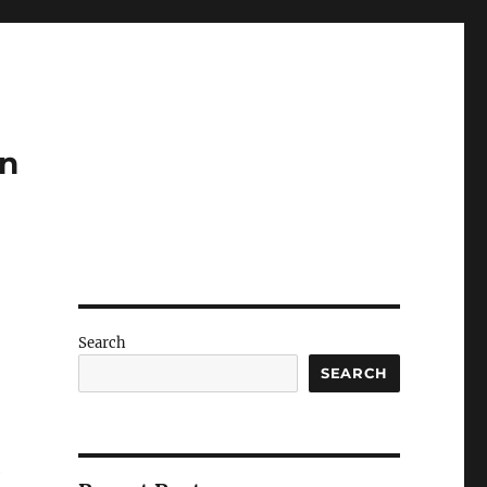
en
Search
SEARCH
e