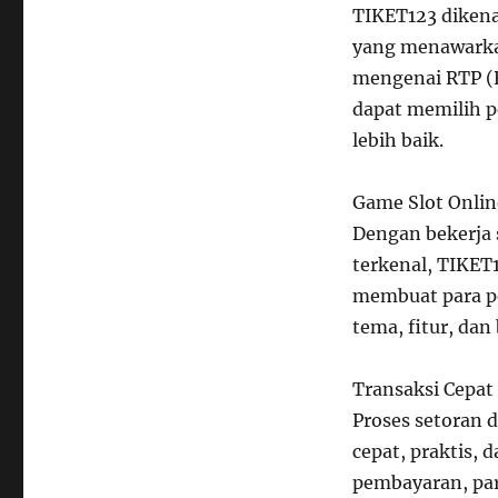
TIKET123 dikena
yang menawarka
mengenai RTP (R
dapat memilih 
lebih baik.
Game Slot Onlin
Dengan bekerja 
terkenal, TIKET
membuat para pe
tema, fitur, da
Transaksi Cepa
Proses setoran 
cepat, praktis,
pembayaran, par