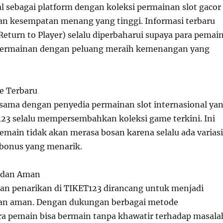
l sebagai platform dengan koleksi permainan slot gacor
n kesempatan menang yang tinggi. Informasi terbaru
eturn to Player) selalu diperbaharui supaya para pemai
permainan dengan peluang meraih kemenangan yang
e Terbaru
sama dengan penyedia permainan slot internasional ya
123 selalu mempersembahkan koleksi game terkini. Ini
main tidak akan merasa bosan karena selalu ada variasi
n bonus yang menarik.
t dan Aman
dan penarikan di TIKET123 dirancang untuk menjadi
 dan aman. Dengan dukungan berbagai metode
a pemain bisa bermain tanpa khawatir terhadap masala