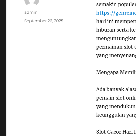
semakin populer
Author
admin
https://genrein
Posted
September 26, 2025
hari ini mempe
on
hiburan serta 
menguntungkan. 
permainan slot
yang menyenang
Mengapa Memili
Ada banyak alas
pemain slot onl
yang mendukung
keunggulan yang 
Slot Gacor Hari I