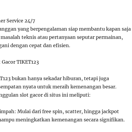
r Service 24/7
langgan yang berpengalaman siap membantu kapan saja
k masalah teknis atau pertanyaan seputar permainan,
ani dengan cepat dan efisien.
t Gacor TIKET123
T123 bukan hanya sekadar hiburan, tetapi juga
empatan nyata untuk meraih kemenangan besar.
ggulan slot gacor di situs ini meliputi:
impah: Mulai dari free spin, scatter, hingga jackpot
 mampu meningkatkan kemenangan secara signifikan.