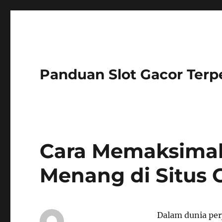
Panduan Slot Gacor Ter
Cara Memaksima
Menang di Situs 
Dalam dunia pe