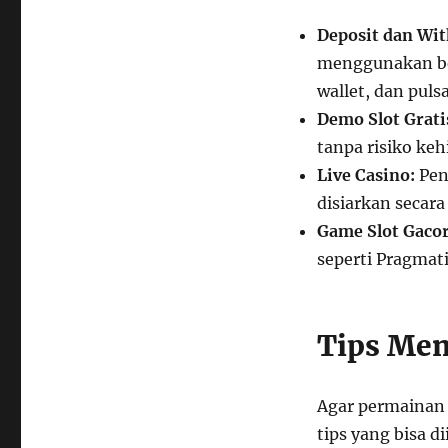
Deposit dan Wi
menggunakan ber
wallet, dan pulsa
Demo Slot Grati
tanpa risiko keh
Live Casino:
Pen
disiarkan secara
Game Slot Gacor
seperti Pragmati
Tips Men
Agar permainan
tips yang bisa di