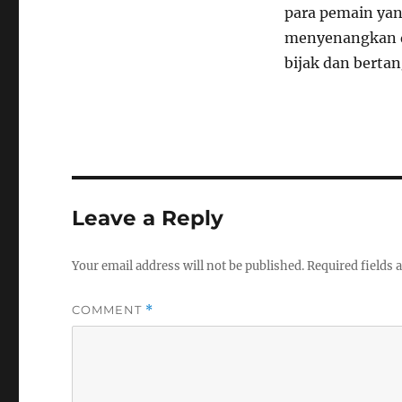
para pemain yan
menyenangkan d
bijak dan berta
Leave a Reply
Your email address will not be published.
Required fields
COMMENT
*