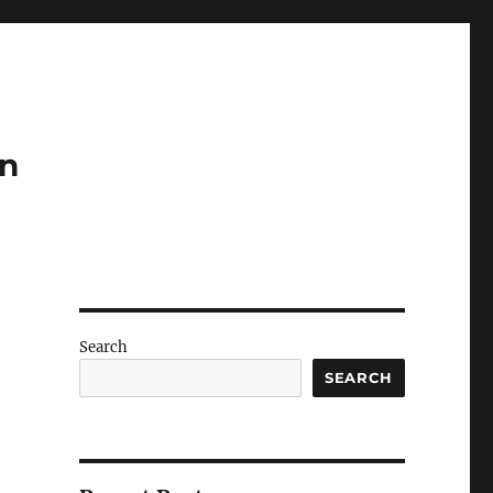
en
Search
SEARCH