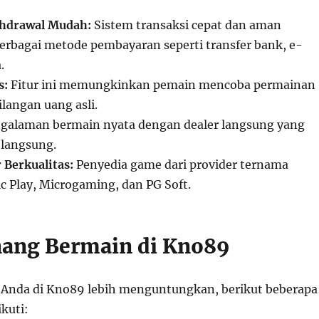
thdrawal Mudah:
Sistem transaksi cepat dan aman
bagai metode pembayaran seperti transfer bank, e-
.
s:
Fitur ini memungkinkan pemain mencoba permainan
ilangan uang asli.
galaman bermain nyata dengan dealer langsung yang
 langsung.
 Berkualitas:
Penyedia game dari provider ternama
c Play, Microgaming, dan PG Soft.
ang Bermain di Kno89
 Anda di Kno89 lebih menguntungkan, berikut beberapa
ikuti: