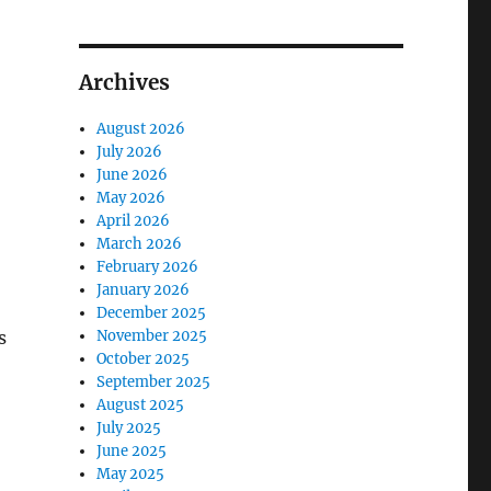
Archives
August 2026
July 2026
June 2026
May 2026
April 2026
March 2026
February 2026
January 2026
December 2025
s
November 2025
October 2025
September 2025
August 2025
July 2025
June 2025
May 2025