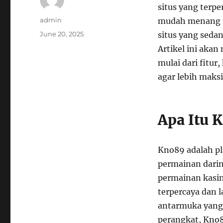
situs yang terp
Author
admin
mudah menang me
Posted
June 20, 2025
situs yang seda
on
Artikel ini aka
mulai dari fitu
agar lebih maks
Apa Itu 
Kno89 adalah pl
permainan daring
permainan kasino
terpercaya dan 
antarmuka yang 
perangkat, Kno89