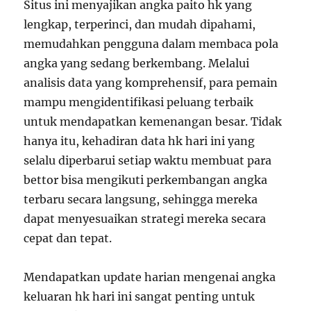
Situs ini menyajikan angka paito hk yang
lengkap, terperinci, dan mudah dipahami,
memudahkan pengguna dalam membaca pola
angka yang sedang berkembang. Melalui
analisis data yang komprehensif, para pemain
mampu mengidentifikasi peluang terbaik
untuk mendapatkan kemenangan besar. Tidak
hanya itu, kehadiran data hk hari ini yang
selalu diperbarui setiap waktu membuat para
bettor bisa mengikuti perkembangan angka
terbaru secara langsung, sehingga mereka
dapat menyesuaikan strategi mereka secara
cepat dan tepat.
Mendapatkan update harian mengenai angka
keluaran hk hari ini sangat penting untuk