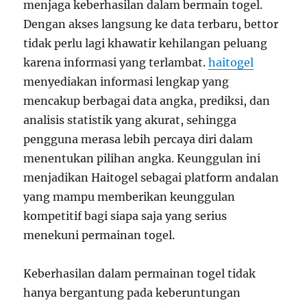
menjaga keberhasilan dalam bermain togel.
Dengan akses langsung ke data terbaru, bettor
tidak perlu lagi khawatir kehilangan peluang
karena informasi yang terlambat.
haitogel
menyediakan informasi lengkap yang
mencakup berbagai data angka, prediksi, dan
analisis statistik yang akurat, sehingga
pengguna merasa lebih percaya diri dalam
menentukan pilihan angka. Keunggulan ini
menjadikan Haitogel sebagai platform andalan
yang mampu memberikan keunggulan
kompetitif bagi siapa saja yang serius
menekuni permainan togel.
Keberhasilan dalam permainan togel tidak
hanya bergantung pada keberuntungan