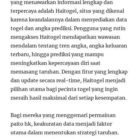
yang menawarkan informasi lengkap dan
terpercaya adalah Haitogel, situs yang dikenal
karena keandalannya dalam menyediakan data
togel dan angka prediksi. Pengguna yang rutin
mengakses Haitogel mendapatkan wawasan
mendalam tentang tren angka, angka keluaran
terbaru, hingga prediksi yang mampu
meningkatkan kepercayaan diri saat
memasang taruhan. Dengan fitur yang lengkap
dan update secara real-time, Haitogel menjadi
pilihan utama bagi pecinta togel yang ingin
meraih hasil maksimal dari setiap kesempatan.
Bagi mereka yang menggemari permainan
paito hk, keakuratan data menjadi faktor
utama dalam menentukan strategi taruhan.