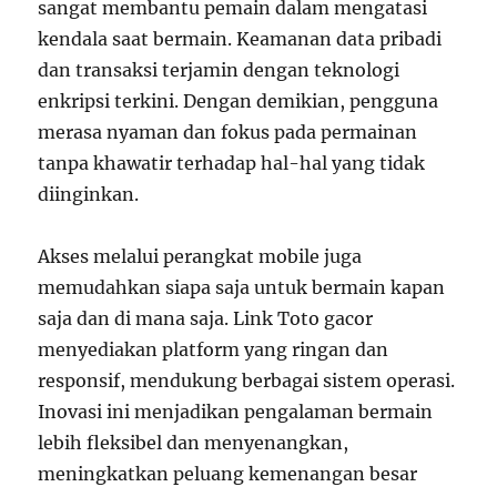
sangat membantu pemain dalam mengatasi
kendala saat bermain. Keamanan data pribadi
dan transaksi terjamin dengan teknologi
enkripsi terkini. Dengan demikian, pengguna
merasa nyaman dan fokus pada permainan
tanpa khawatir terhadap hal-hal yang tidak
diinginkan.
Akses melalui perangkat mobile juga
memudahkan siapa saja untuk bermain kapan
saja dan di mana saja. Link Toto gacor
menyediakan platform yang ringan dan
responsif, mendukung berbagai sistem operasi.
Inovasi ini menjadikan pengalaman bermain
lebih fleksibel dan menyenangkan,
meningkatkan peluang kemenangan besar