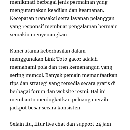
menikmati berbagai jenis permainan yang
mengutamakan keadilan dan keamanan.
Kecepatan transaksi serta layanan pelanggan
yang responsif membuat pengalaman bermain
semakin menyenangkan.
Kunci utama keberhasilan dalam
menggunakan Link Toto gacor adalah
memahami pola dan tren kemenangan yang
sering muncul. Banyak pemain memanfaatkan
tips dan strategi yang tersedia secara gratis di
berbagai forum dan website resmi. Hal ini
membantu meningkatkan peluang meraih
jackpot besar secara konsisten.
Selain itu, fitur live chat dan support 24 jam