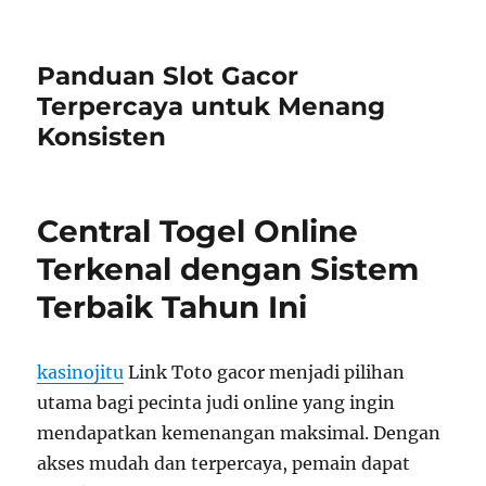
Panduan Slot Gacor
Terpercaya untuk Menang
Konsisten
Central Togel Online
Terkenal dengan Sistem
Terbaik Tahun Ini
kasinojitu
Link Toto gacor menjadi pilihan
utama bagi pecinta judi online yang ingin
mendapatkan kemenangan maksimal. Dengan
akses mudah dan terpercaya, pemain dapat