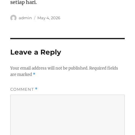
setiap hari.
Author
Posted
admin
May 4, 2026
on
Leave a Reply
Your email address will not be published.
Required fields
are marked
*
COMMENT
*