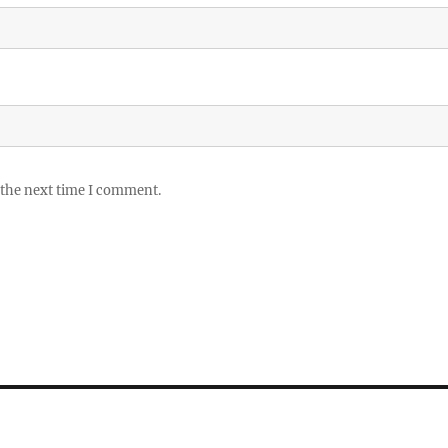
 the next time I comment.