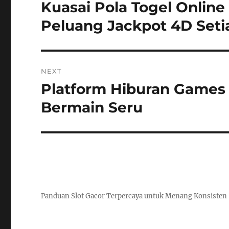
navigation
Kuasai Pola Togel Onlin
Previous
post:
Peluang Jackpot 4D Seti
NEXT
Platform Hiburan Games
Next
post:
Bermain Seru
Panduan Slot Gacor Terpercaya untuk Menang Konsisten