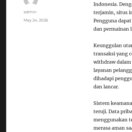
Indonesia. Den
Author
admin
terjamin, situs 
Posted
May 24, 2026
Pengguna dapat 
on
dan permainan 
Keunggulan utam
transaksi yang 
withdraw dalam 
layanan pelangg
dihadapi pengg
dan lancar.
Sistem keamanan
teruji. Data pri
menggunakan tek
merasa aman sa