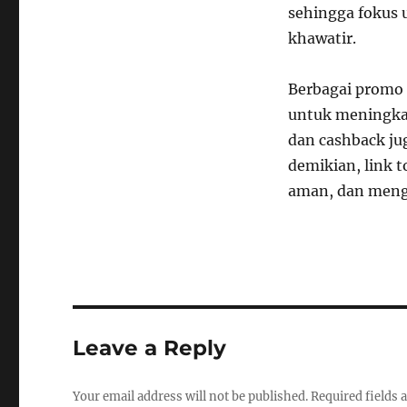
sehingga fokus 
khawatir.
Berbagai promo 
untuk meningka
dan cashback ju
demikian, link 
aman, dan meng
Leave a Reply
Your email address will not be published.
Required fields