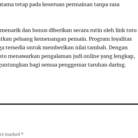
utama tetap pada keseruan permainan tanpa rasa
menarik dan bonus diberikan secara rutin oleh link toto
tkan peluang kemenangan pemain. Program loyalitas
ga tersedia untuk memberikan nilai tambah. Dengan
toto menawarkan pengalaman judi online yang lengkap,
untungkan bagi semua penggemar taruhan daring.
 are marked
*