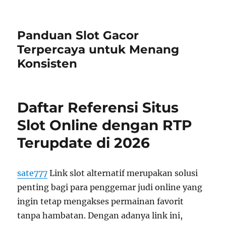
Panduan Slot Gacor
Terpercaya untuk Menang
Konsisten
Daftar Referensi Situs
Slot Online dengan RTP
Terupdate di 2026
sate777
Link slot alternatif merupakan solusi
penting bagi para penggemar judi online yang
ingin tetap mengakses permainan favorit
tanpa hambatan. Dengan adanya link ini,