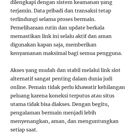
dilengkapi dengan sistem keamanan yang
terjamin. Data pribadi dan transaksi tetap
terlindungi selama proses bermain.
Pemeliharaan rutin dan update berkala
memastikan link ini selalu aktif dan aman
digunakan kapan saja, memberikan
kenyamanan maksimal bagi semua pengguna.
Akses yang mudah dan stabil melalui link slot
alternatif sangat penting dalam dunia judi
online. Pemain tidak perlu khawatir kehilangan
peluang karena koneksi terputus atau situs
utama tidak bisa diakses. Dengan begitu,
pengalaman bermain menjadi lebih
menyenangkan, aman, dan menguntungkan
setiap saat.