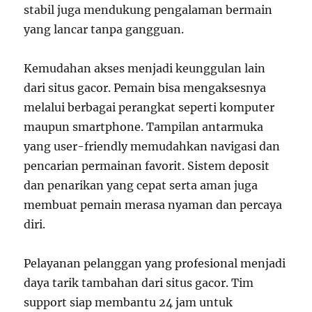
stabil juga mendukung pengalaman bermain
yang lancar tanpa gangguan.
Kemudahan akses menjadi keunggulan lain
dari situs gacor. Pemain bisa mengaksesnya
melalui berbagai perangkat seperti komputer
maupun smartphone. Tampilan antarmuka
yang user-friendly memudahkan navigasi dan
pencarian permainan favorit. Sistem deposit
dan penarikan yang cepat serta aman juga
membuat pemain merasa nyaman dan percaya
diri.
Pelayanan pelanggan yang profesional menjadi
daya tarik tambahan dari situs gacor. Tim
support siap membantu 24 jam untuk