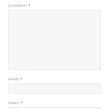
COMMENT
*
NAME
*
EMAIL
*