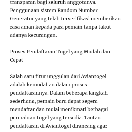
transparan bagi seluruh anggotanya.
Penggunaan sistem Random Number
Generator yang telah terverifikasi memberikan
rasa aman kepada para pemain tanpa takut
adanya kecurangan.
Proses Pendaftaran Togel yang Mudah dan
Cepat
Salah satu fitur unggulan dari Aviantogel
adalah kemudahan dalam proses
pendaftarannya. Dalam beberapa langkah
sederhana, pemain baru dapat segera
mendaftar dan mulai menikmati berbagai
permainan togel yang tersedia. Tautan
pendaftaran di Aviantogel dirancang agar