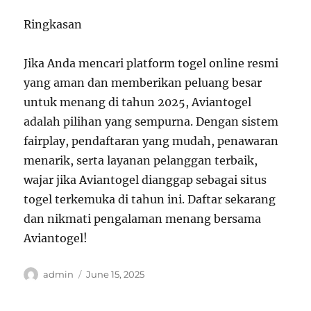
Ringkasan
Jika Anda mencari platform togel online resmi
yang aman dan memberikan peluang besar
untuk menang di tahun 2025, Aviantogel
adalah pilihan yang sempurna. Dengan sistem
fairplay, pendaftaran yang mudah, penawaran
menarik, serta layanan pelanggan terbaik,
wajar jika Aviantogel dianggap sebagai situs
togel terkemuka di tahun ini. Daftar sekarang
dan nikmati pengalaman menang bersama
Aviantogel!
Author
Posted
admin
June 15, 2025
on