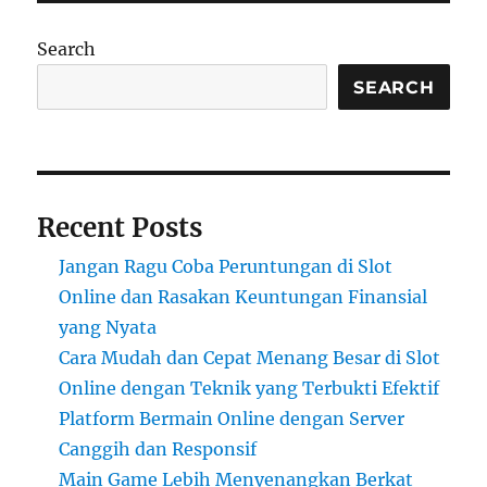
Search
SEARCH
Recent Posts
Jangan Ragu Coba Peruntungan di Slot
Online dan Rasakan Keuntungan Finansial
yang Nyata
Cara Mudah dan Cepat Menang Besar di Slot
Online dengan Teknik yang Terbukti Efektif
Platform Bermain Online dengan Server
Canggih dan Responsif
Main Game Lebih Menyenangkan Berkat