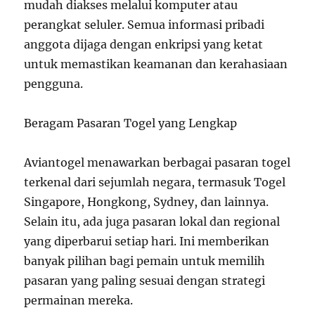
mudah diakses melalui komputer atau
perangkat seluler. Semua informasi pribadi
anggota dijaga dengan enkripsi yang ketat
untuk memastikan keamanan dan kerahasiaan
pengguna.
Beragam Pasaran Togel yang Lengkap
Aviantogel menawarkan berbagai pasaran togel
terkenal dari sejumlah negara, termasuk Togel
Singapore, Hongkong, Sydney, dan lainnya.
Selain itu, ada juga pasaran lokal dan regional
yang diperbarui setiap hari. Ini memberikan
banyak pilihan bagi pemain untuk memilih
pasaran yang paling sesuai dengan strategi
permainan mereka.