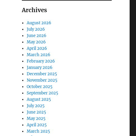
Archives
August 2026
July 2026
June 2026
May 2026
April 2026
March 2026
February 2026
January 2026
December 2025
November 2025
October 2025
September 2025
August 2025
July 2025
June 2025
May 2025
April 2025
March 2025