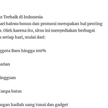
 Terbaik di Indonesia
ri bahwa bonus dan promosi merupakan hal penting
. Oleh karena itu, situs ini menyediakan berbagai
setiap hari, mulai dari:
ggota Baru hingga 100%
arian
Mingguan
tanpa batas
ngan hadiah uang tunai dan gadget