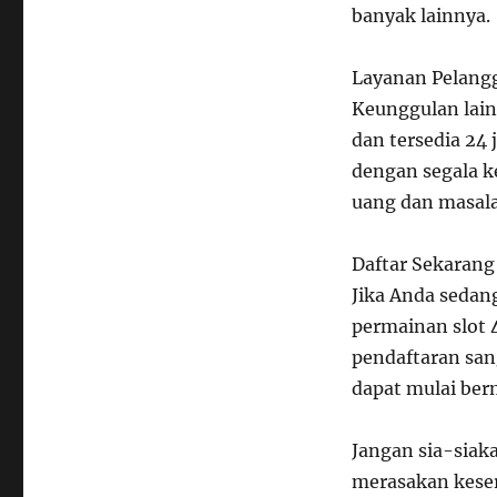
banyak lainnya.
Layanan Pelang
Keunggulan lain
dan tersedia 24
dengan segala k
uang dan masala
Daftar Sekarang
Jika Anda sedan
permainan slot 
pendaftaran sa
dapat mulai be
Jangan sia-sia
merasakan keser