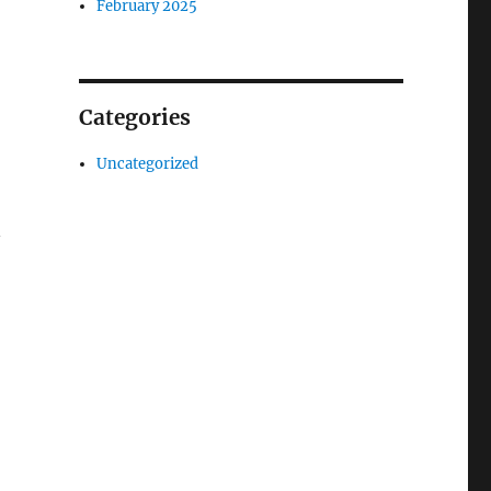
February 2025
Categories
Uncategorized
n