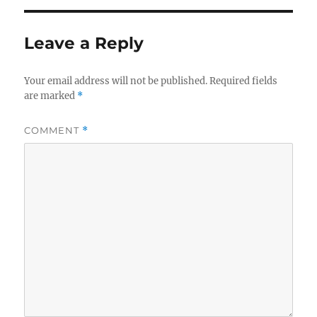
Leave a Reply
Your email address will not be published.
Required fields
are marked
*
COMMENT
*