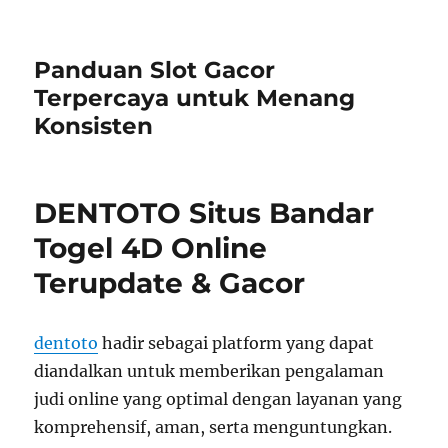
Panduan Slot Gacor
Terpercaya untuk Menang
Konsisten
DENTOTO Situs Bandar
Togel 4D Online
Terupdate & Gacor
dentoto
hadir sebagai platform yang dapat
diandalkan untuk memberikan pengalaman
judi online yang optimal dengan layanan yang
komprehensif, aman, serta menguntungkan.