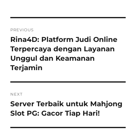
Post
PREVIOUS
navigation
Rina4D: Platform Judi Online
Previous
post:
Terpercaya dengan Layanan
Unggul dan Keamanan
Terjamin
NEXT
Server Terbaik untuk Mahjong
Next
post:
Slot PG: Gacor Tiap Hari!