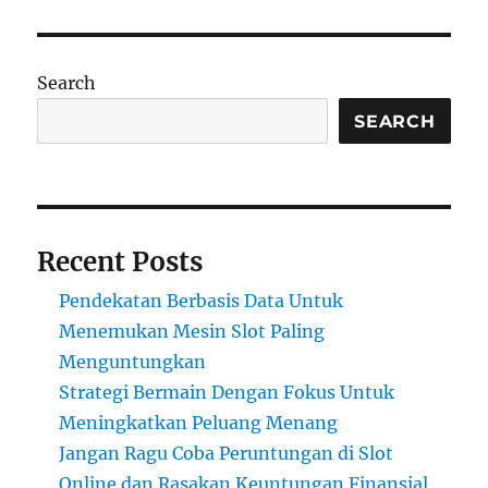
Search
SEARCH
Recent Posts
Pendekatan Berbasis Data Untuk
Menemukan Mesin Slot Paling
Menguntungkan
Strategi Bermain Dengan Fokus Untuk
Meningkatkan Peluang Menang
Jangan Ragu Coba Peruntungan di Slot
Online dan Rasakan Keuntungan Finansial