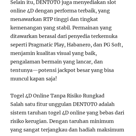
Selain itu, DENTOTO juga menyediakan slot
online 4D dengan performa terbaik, yang
menawarkan RTP tinggi dan tingkat
kemenangan yang stabil. Permainan yang
ditawarkan berasal dari penyedia terkemuka
seperti Pragmatic Play, Habanero, dan PG Soft,
menjamin kualitas visual yang baik,
pengalaman bermain yang lancar, dan
tentunya—potensi jackpot besar yang bisa
muncul kapan saja!
Togel 4D Online Tanpa Risiko Rungkad
Salah satu fitur unggulan DENTOTO adalah
sistem taruhan togel 4D online yang bebas dari
risiko kerugian. Dengan taruhan minimum
yang sangat terjangkau dan hadiah maksimum