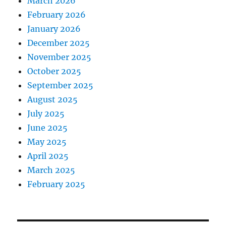
March 2026
February 2026
January 2026
December 2025
November 2025
October 2025
September 2025
August 2025
July 2025
June 2025
May 2025
April 2025
March 2025
February 2025