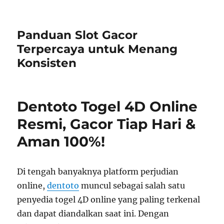
Panduan Slot Gacor
Terpercaya untuk Menang
Konsisten
Dentoto Togel 4D Online
Resmi, Gacor Tiap Hari &
Aman 100%!
Di tengah banyaknya platform perjudian
online,
dentoto
muncul sebagai salah satu
penyedia togel 4D online yang paling terkenal
dan dapat diandalkan saat ini. Dengan