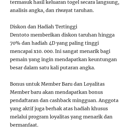
termasuk hasil keluaran togel secara langsung,
analisis angka, dan riwayat taruhan.
Diskon dan Hadiah Tertinggi
Dentoto memberikan diskon taruhan hingga
70% dan hadiah 4D yang paling tinggi
mencapai x10. 000. Ini sangat menarik bagi
pemain yang ingin mendapatkan keuntungan
besar dalam satu kali putaran angka.
Bonus untuk Member Baru dan Loyalitas
Member baru akan mendapatkan bonus
pendaftaran dan cashback mingguan. Anggota
yang aktif juga berhak atas hadiah khusus
melalui program loyalitas yang menarik dan
bermanfaat.