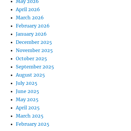
May 2026
April 2026
March 2026
February 2026
January 2026
December 2025
November 2025
October 2025
September 2025
August 2025
July 2025
June 2025
May 2025
April 2025
March 2025
February 2025