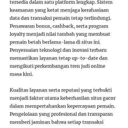
tersedia dalam satu platform lengkap. Sistem
keamanan yang ketat menjaga kerahasiaan
data dan transaksi pemain tetap terlindungi.
Penawaran bonus, cashback, serta program
loyalty menjadi nilai tambah yang membuat
pemain betah berlama-lama di situs ini.
Penyesuaian teknologi dan inovasi terbaru
memastikan layanan tetap up-to-date dan
mengikuti perkembangan tren judi online
masa kini.
Kualitas layanan serta reputasi yang terbukti
menjadi faktor utama keberhasilan situs gacor
dalam mempertahankan kepercayaan pemain.
Pengelolaan yang profesional dan transparan
memberi jaminan bahwa setiap transaksi