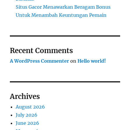
Situs Gacor Menawarkan Beragam Bonus
Untuk Menambah Keuntungan Pemain
Recent Comments
A WordPress Commenter
on
Hello world!
Archives
August 2026
July 2026
June 2026