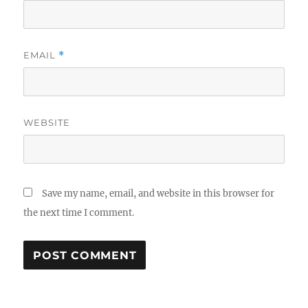
EMAIL
*
WEBSITE
Save my name, email, and website in this browser for
the next time I comment.