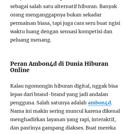
sebagai salah satu alternatif hiburan. Banyak
orang menganggapnya bukan sekadar
permainan biasa, tapi juga cara seru buat ngisi
waktu luang dengan sensasi kompetisi dan
peluang menang.
Peran Ambon4d di Dunia Hiburan
Online
Kalau ngomongin hiburan digital, nggak bisa
lepas dari brand-brand yang jadi andalan
pengguna. Salah satunya adalah
ambon4d
.
Nama ini makin sering muncul karena dikenal
menghadirkan layanan yang rapi, interaktif,
dan pastinya gampang diakses. Buat mereka