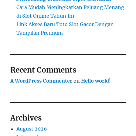
Cara Mudah Meningkatkan Peluang Menang
di Slot Online Tahun Ini
Link Akses Baru Toto Slot Gacor Dengan
Tampilan Premium
Recent Comments
A WordPress Commenter
on
Hello world!
Archives
August 2026