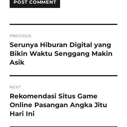
Post
PREVIOUS
navigation
Serunya Hiburan Digital yang
Previous
post:
Bikin Waktu Senggang Makin
Asik
NEXT
Rekomendasi Situs Game
Next
post:
Online Pasangan Angka Jitu
Hari Ini