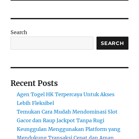
Search
SEARCH
Recent Posts
Agen Togel HK Terpercaya Untuk Akses
Lebih Fleksibel
Temukan Cara Mudah Mendominasi Slot
Gacor dan Raup Jackpot Tanpa Rugi
Keunggulan Menggunakan Platform yang
Mendukung Transaksi Cepat dan Aman