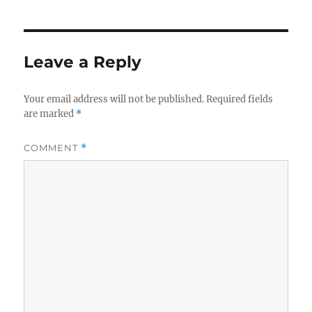
Leave a Reply
Your email address will not be published.
Required fields
are marked
*
COMMENT
*