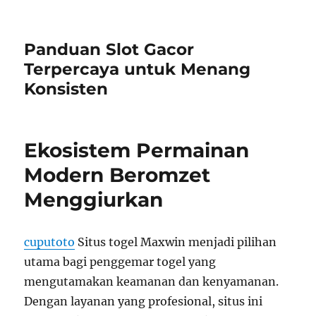
Panduan Slot Gacor
Terpercaya untuk Menang
Konsisten
Ekosistem Permainan
Modern Beromzet
Menggiurkan
cuputoto
Situs togel Maxwin menjadi pilihan
utama bagi penggemar togel yang
mengutamakan keamanan dan kenyamanan.
Dengan layanan yang profesional, situs ini