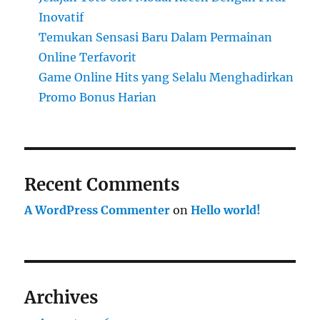
Inovatif
Temukan Sensasi Baru Dalam Permainan
Online Terfavorit
Game Online Hits yang Selalu Menghadirkan
Promo Bonus Harian
Recent Comments
A WordPress Commenter
on
Hello world!
Archives