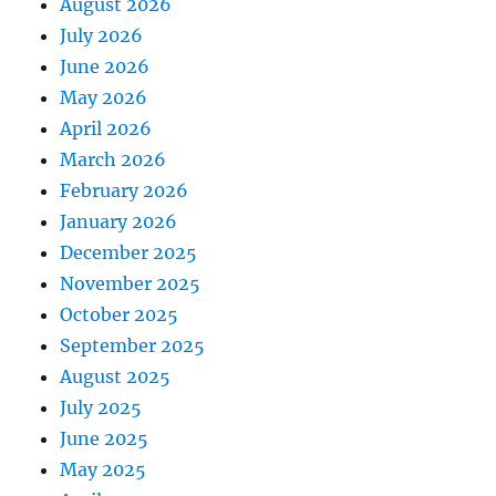
August 2026
July 2026
June 2026
May 2026
April 2026
March 2026
February 2026
January 2026
December 2025
November 2025
October 2025
September 2025
August 2025
July 2025
June 2025
May 2025