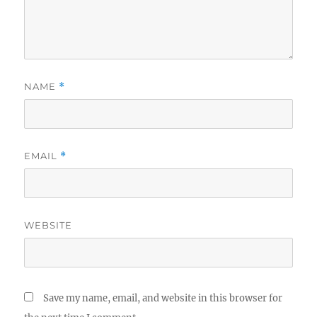
NAME
*
EMAIL
*
WEBSITE
Save my name, email, and website in this browser for