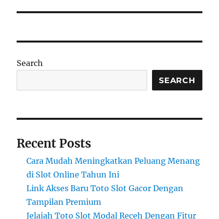
Search
SEARCH
Recent Posts
Cara Mudah Meningkatkan Peluang Menang
di Slot Online Tahun Ini
Link Akses Baru Toto Slot Gacor Dengan
Tampilan Premium
Jelajah Toto Slot Modal Receh Dengan Fitur