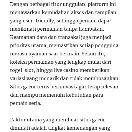
Dengan berbagai fitur unggulan, platform ini
menawarkan kemudahan akses dan tampilan
yang user-friendly, sehingga pemain dapat
menikmati permainan tanpa hambatan.
Keamanan data dan transaksi juga menjadi
prioritas utama, memastikan setiap pengguna
merasa nyaman saat bermain. Selain itu,
koleksi permainan yang lengkap mulai dari
togel, slot, hingga live casino memberikan
variasi yang menarik dan tidak membosankan.
Situs gacor terus berinovasi agar tetap relevan
dan mampu memenuhi kebutuhan para
pemain setia.
Faktor utama yang membuat situs gacor
diminati adalah tingkat kemenangan yang