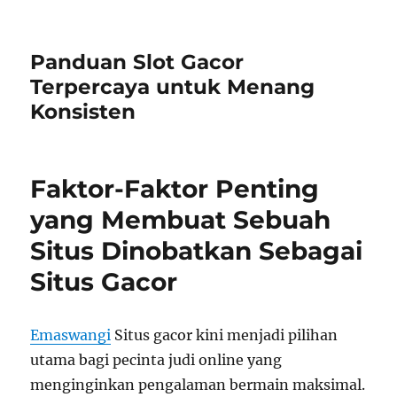
Panduan Slot Gacor
Terpercaya untuk Menang
Konsisten
Faktor-Faktor Penting
yang Membuat Sebuah
Situs Dinobatkan Sebagai
Situs Gacor
Emaswangi
Situs gacor kini menjadi pilihan
utama bagi pecinta judi online yang
menginginkan pengalaman bermain maksimal.