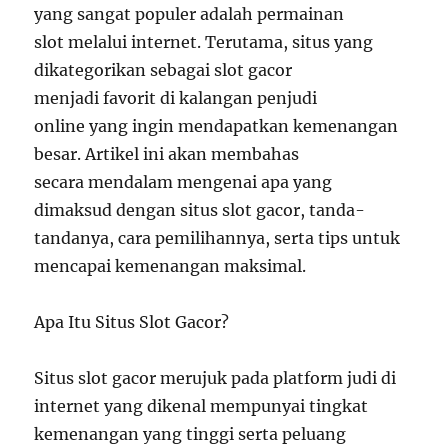
yang sangat populer adalah permainan
slot melalui internet. Terutama, situs yang
dikategorikan sebagai slot gacor
menjadi favorit di kalangan penjudi
online yang ingin mendapatkan kemenangan
besar. Artikel ini akan membahas
secara mendalam mengenai apa yang
dimaksud dengan situs slot gacor, tanda-
tandanya, cara pemilihannya, serta tips untuk
mencapai kemenangan maksimal.
Apa Itu Situs Slot Gacor?
Situs slot gacor merujuk pada platform judi di
internet yang dikenal mempunyai tingkat
kemenangan yang tinggi serta peluang