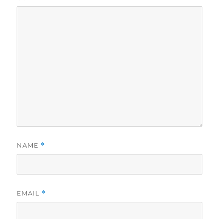
NAME
*
EMAIL
*