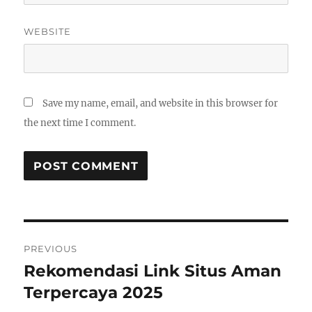
WEBSITE
Save my name, email, and website in this browser for
the next time I comment.
Post
PREVIOUS
navigation
Rekomendasi Link Situs Aman
Previous
post:
Terpercaya 2025