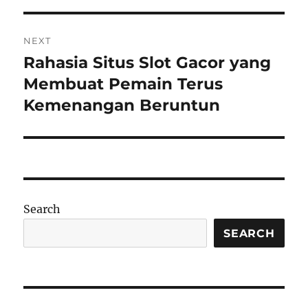
NEXT
Rahasia Situs Slot Gacor yang
Next
post:
Membuat Pemain Terus
Kemenangan Beruntun
Search
SEARCH