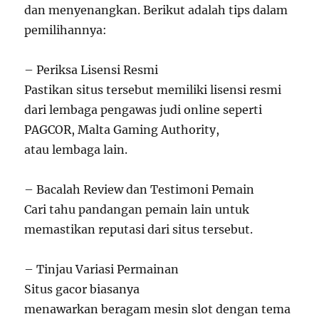
dan menyenangkan. Berikut adalah tips dalam
pemilihannya:
– Periksa Lisensi Resmi
Pastikan situs tersebut memiliki lisensi resmi
dari lembaga pengawas judi online seperti
PAGCOR, Malta Gaming Authority,
atau lembaga lain.
– Bacalah Review dan Testimoni Pemain
Cari tahu pandangan pemain lain untuk
memastikan reputasi dari situs tersebut.
– Tinjau Variasi Permainan
Situs gacor biasanya
menawarkan beragam mesin slot dengan tema