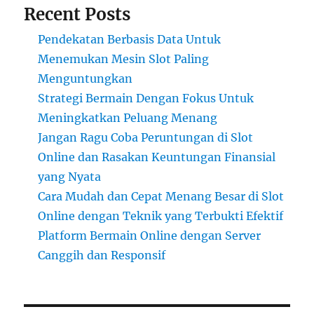
Recent Posts
Pendekatan Berbasis Data Untuk
Menemukan Mesin Slot Paling
Menguntungkan
Strategi Bermain Dengan Fokus Untuk
Meningkatkan Peluang Menang
Jangan Ragu Coba Peruntungan di Slot
Online dan Rasakan Keuntungan Finansial
yang Nyata
Cara Mudah dan Cepat Menang Besar di Slot
Online dengan Teknik yang Terbukti Efektif
Platform Bermain Online dengan Server
Canggih dan Responsif