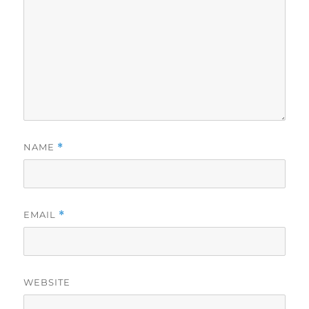
NAME
*
EMAIL
*
WEBSITE