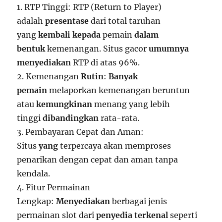
1. RTP Tinggi: RTP (Return to Player)
adalah
presentase
dari total taruhan
yang
kembali kepada
pemain
dalam
bentuk
kemenangan. Situs gacor
umumnya
menyediakan
RTP di atas 96%.
2. Kemenangan
Rutin
:
Banyak
pemain
melaporkan kemenangan beruntun
atau
kemungkinan
menang yang lebih
tinggi
dibandingkan
rata-rata.
3. Pembayaran Cepat dan Aman:
Situs
yang
terpercaya akan memproses
penarikan dengan cepat dan aman tanpa
kendala.
4. Fitur Permainan
Lengkap:
Menyediakan
berbagai jenis
permainan slot dari
penyedia terkenal
seperti