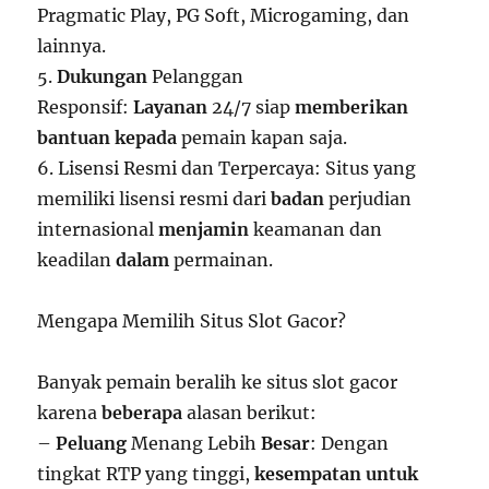
Pragmatic Play, PG Soft, Microgaming, dan
lainnya.
5.
Dukungan
Pelanggan
Responsif:
Layanan
24/7 siap
memberikan
bantuan kepada
pemain kapan saja.
6. Lisensi Resmi dan Terpercaya: Situs yang
memiliki lisensi resmi dari
badan
perjudian
internasional
menjamin
keamanan dan
keadilan
dalam
permainan.
Mengapa Memilih Situs Slot Gacor?
Banyak pemain beralih ke situs slot gacor
karena
beberapa
alasan berikut:
–
Peluang
Menang Lebih
Besar
: Dengan
tingkat RTP yang tinggi,
kesempatan untuk