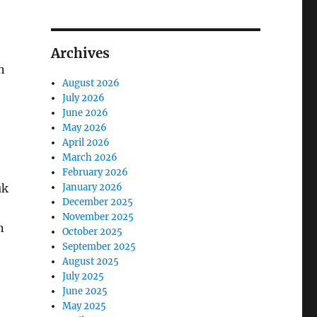
Archives
n
August 2026
July 2026
June 2026
May 2026
April 2026
March 2026
February 2026
uk
January 2026
December 2025
November 2025
n
October 2025
September 2025
August 2025
July 2025
June 2025
May 2025