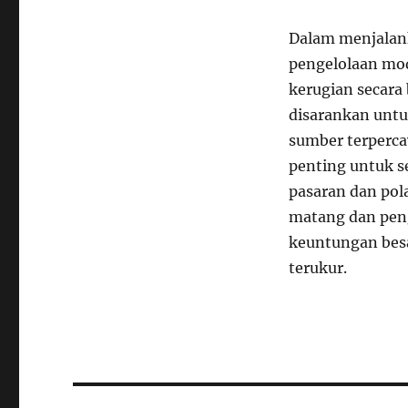
Dalam menjalanka
pengelolaan mo
kerugian secara
disarankan untuk
sumber terperca
penting untuk s
pasaran dan pol
matang dan pen
keuntungan besar
terukur.