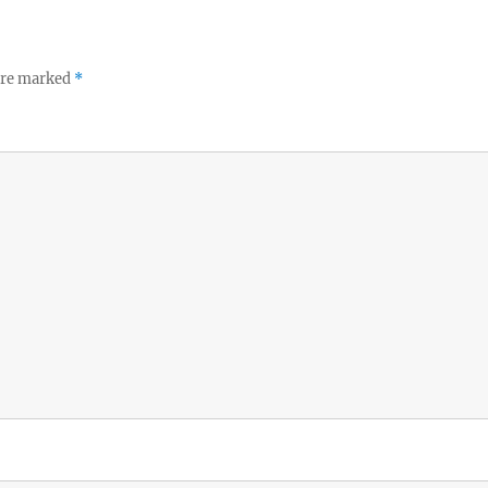
 are marked
*