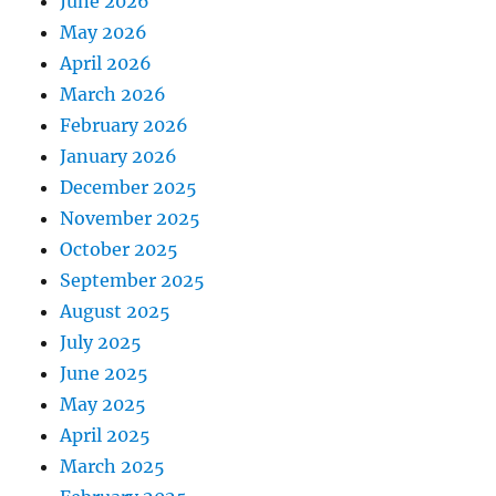
June 2026
May 2026
April 2026
March 2026
February 2026
January 2026
December 2025
November 2025
October 2025
September 2025
August 2025
July 2025
June 2025
May 2025
April 2025
March 2025