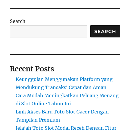
Search
SEARCH
Recent Posts
Keunggulan Menggunakan Platform yang
Mendukung Transaksi Cepat dan Aman
Cara Mudah Meningkatkan Peluang Menang
di Slot Online Tahun Ini
Link Akses Baru Toto Slot Gacor Dengan
Tampilan Premium
Jelajah Toto Slot Modal Receh Dengan Fitur