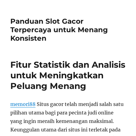
Panduan Slot Gacor
Terpercaya untuk Menang
Konsisten
Fitur Statistik dan Analisis
untuk Meningkatkan
Peluang Menang
memori88
Situs gacor telah menjadi salah satu
pilihan utama bagi para pecinta judi online
yang ingin meraih kemenangan maksimal.
Keunggulan utama dari situs ini terletak pada