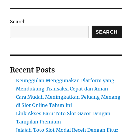
Search
SEARCH
Recent Posts
Keunggulan Menggunakan Platform yang
Mendukung Transaksi Cepat dan Aman
Cara Mudah Meningkatkan Peluang Menang
di Slot Online Tahun Ini
Link Akses Baru Toto Slot Gacor Dengan
Tampilan Premium
Jelajah Toto Slot Modal Receh Dengan Fitur