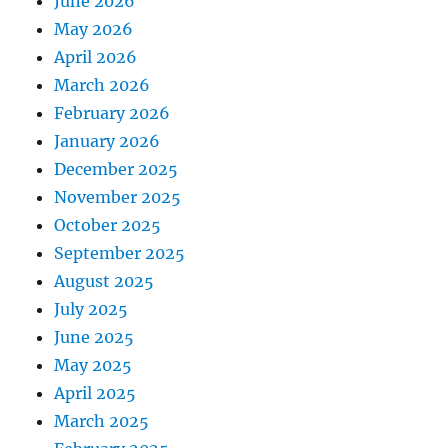
June 2026
May 2026
April 2026
March 2026
February 2026
January 2026
December 2025
November 2025
October 2025
September 2025
August 2025
July 2025
June 2025
May 2025
April 2025
March 2025