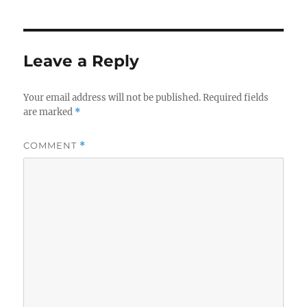
Leave a Reply
Your email address will not be published.
Required fields
are marked
*
COMMENT
*