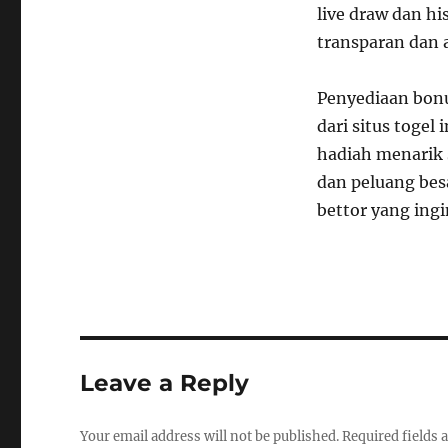
live draw dan h
transparan dan 
Penyediaan bonu
dari situs togel
hadiah menarik 
dan peluang besa
bettor yang ingi
Leave a Reply
Your email address will not be published.
Required fields