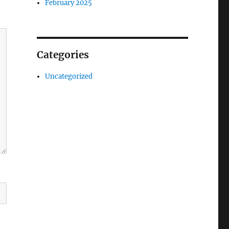
February 2025
Categories
Uncategorized