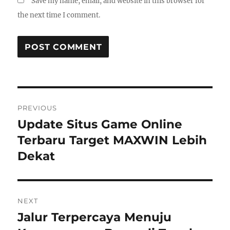
Save my name, email, and website in this browser for
the next time I comment.
Post
PREVIOUS
navigation
Update Situs Game Online
Previous
post:
Terbaru Target MAXWIN Lebih
Dekat
NEXT
Jalur Terpercaya Menuju
Next