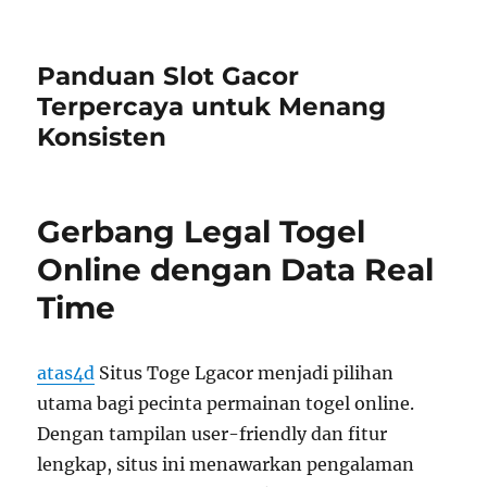
Panduan Slot Gacor
Terpercaya untuk Menang
Konsisten
Gerbang Legal Togel
Online dengan Data Real
Time
atas4d
Situs Toge Lgacor menjadi pilihan
utama bagi pecinta permainan togel online.
Dengan tampilan user-friendly dan fitur
lengkap, situs ini menawarkan pengalaman