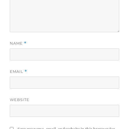
NAME
*
EMAIL
*
WEBSITE