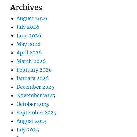
Archives
August 2026
July 2026
June 2026
May 2026
April 2026
March 2026
February 2026
January 2026
December 2025
November 2025
October 2025
September 2025
August 2025
July 2025