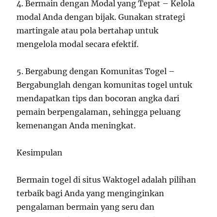
4. Bermain dengan Modal yang Tepat – Kelola
modal Anda dengan bijak. Gunakan strategi
martingale atau pola bertahap untuk
mengelola modal secara efektif.
5. Bergabung dengan Komunitas Togel –
Bergabunglah dengan komunitas togel untuk
mendapatkan tips dan bocoran angka dari
pemain berpengalaman, sehingga peluang
kemenangan Anda meningkat.
Kesimpulan
Bermain togel di situs Waktogel adalah pilihan
terbaik bagi Anda yang menginginkan
pengalaman bermain yang seru dan