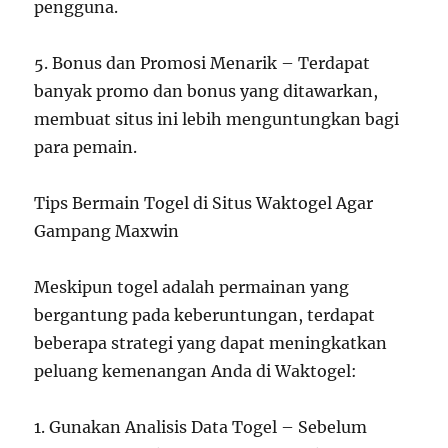
pengguna.
5. Bonus dan Promosi Menarik – Terdapat
banyak promo dan bonus yang ditawarkan,
membuat situs ini lebih menguntungkan bagi
para pemain.
Tips Bermain Togel di Situs Waktogel Agar
Gampang Maxwin
Meskipun togel adalah permainan yang
bergantung pada keberuntungan, terdapat
beberapa strategi yang dapat meningkatkan
peluang kemenangan Anda di Waktogel:
1. Gunakan Analisis Data Togel – Sebelum