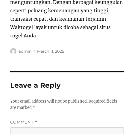
menguntungkan. Dengan berbagai keunggulan
seperti peluang kemenangan yang tinggi,
transaksi cepat, dan keamanan terjamin,
Waktogel layak untuk dicoba sebagai situs
togel Anda.
Author
Posted
admin
March 11, 2025
on
Leave a Reply
Your email address will not be published.
Required fields
are marked
*
COMMENT
*