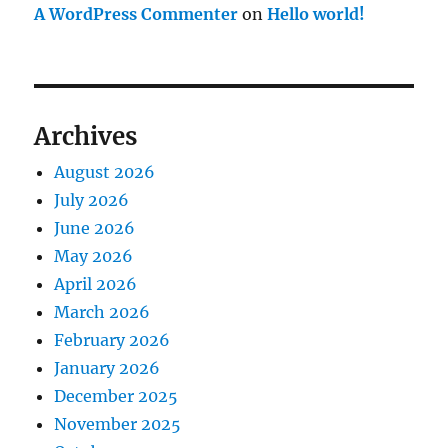
A WordPress Commenter
on
Hello world!
Archives
August 2026
July 2026
June 2026
May 2026
April 2026
March 2026
February 2026
January 2026
December 2025
November 2025