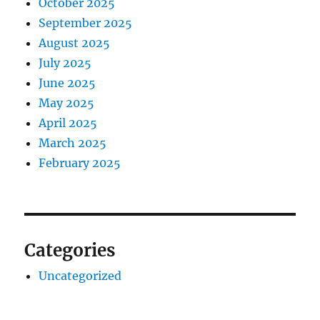
October 2025
September 2025
August 2025
July 2025
June 2025
May 2025
April 2025
March 2025
February 2025
Categories
Uncategorized