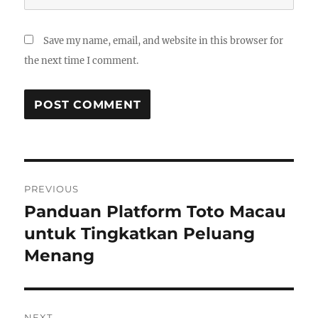
Save my name, email, and website in this browser for
the next time I comment.
Post
PREVIOUS
navigation
Panduan Platform Toto Macau
Previous
post:
untuk Tingkatkan Peluang
Menang
NEXT