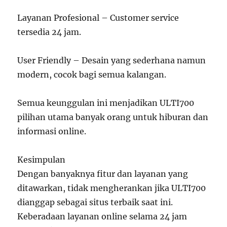
Layanan Profesional – Customer service
tersedia 24 jam.
User Friendly – Desain yang sederhana namun
modern, cocok bagi semua kalangan.
Semua keunggulan ini menjadikan ULTI700
pilihan utama banyak orang untuk hiburan dan
informasi online.
Kesimpulan
Dengan banyaknya fitur dan layanan yang
ditawarkan, tidak mengherankan jika ULTI700
dianggap sebagai situs terbaik saat ini.
Keberadaan layanan online selama 24 jam