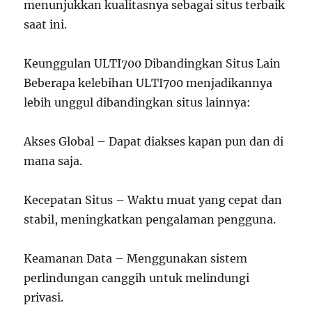
menunjukkan kualitasnya sebagai situs terbaik
saat ini.
Keunggulan ULTI700 Dibandingkan Situs Lain
Beberapa kelebihan ULTI700 menjadikannya
lebih unggul dibandingkan situs lainnya:
Akses Global – Dapat diakses kapan pun dan di
mana saja.
Kecepatan Situs – Waktu muat yang cepat dan
stabil, meningkatkan pengalaman pengguna.
Keamanan Data – Menggunakan sistem
perlindungan canggih untuk melindungi
privasi.