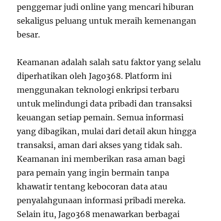
penggemar judi online yang mencari hiburan
sekaligus peluang untuk meraih kemenangan
besar.
Keamanan adalah salah satu faktor yang selalu
diperhatikan oleh Jago368. Platform ini
menggunakan teknologi enkripsi terbaru
untuk melindungi data pribadi dan transaksi
keuangan setiap pemain. Semua informasi
yang dibagikan, mulai dari detail akun hingga
transaksi, aman dari akses yang tidak sah.
Keamanan ini memberikan rasa aman bagi
para pemain yang ingin bermain tanpa
khawatir tentang kebocoran data atau
penyalahgunaan informasi pribadi mereka.
Selain itu, Jago368 menawarkan berbagai