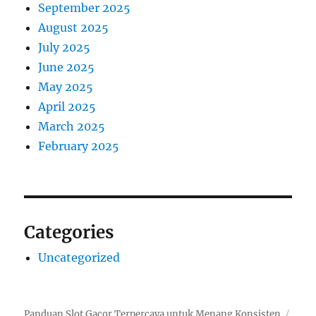
September 2025
August 2025
July 2025
June 2025
May 2025
April 2025
March 2025
February 2025
Categories
Uncategorized
Panduan Slot Gacor Terpercaya untuk Menang Konsisten