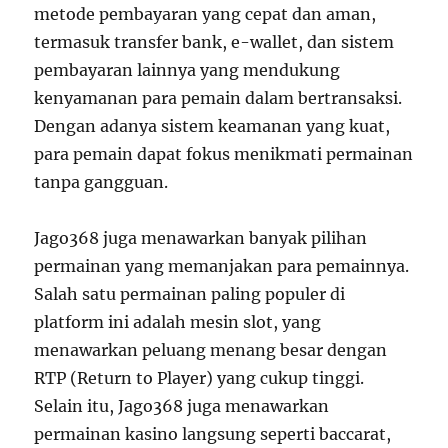
metode pembayaran yang cepat dan aman,
termasuk transfer bank, e-wallet, dan sistem
pembayaran lainnya yang mendukung
kenyamanan para pemain dalam bertransaksi.
Dengan adanya sistem keamanan yang kuat,
para pemain dapat fokus menikmati permainan
tanpa gangguan.
Jago368 juga menawarkan banyak pilihan
permainan yang memanjakan para pemainnya.
Salah satu permainan paling populer di
platform ini adalah mesin slot, yang
menawarkan peluang menang besar dengan
RTP (Return to Player) yang cukup tinggi.
Selain itu, Jago368 juga menawarkan
permainan kasino langsung seperti baccarat,