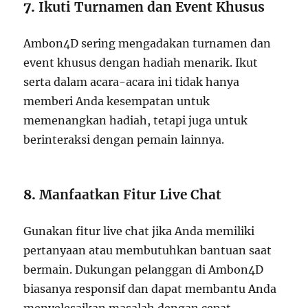
7.
Ikuti Turnamen dan Event Khusus
Ambon4D sering mengadakan turnamen dan
event khusus dengan hadiah menarik. Ikut
serta dalam acara-acara ini tidak hanya
memberi Anda kesempatan untuk
memenangkan hadiah, tetapi juga untuk
berinteraksi dengan pemain lainnya.
8.
Manfaatkan Fitur Live Chat
Gunakan fitur live chat jika Anda memiliki
pertanyaan atau membutuhkan bantuan saat
bermain. Dukungan pelanggan di Ambon4D
biasanya responsif dan dapat membantu Anda