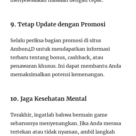
menyelesaikan masalah dengan cepat.
9.
Tetap Update dengan Promosi
Selalu periksa bagian promosi di situs
Ambon4D untuk mendapatkan informasi
terbaru tentang bonus, cashback, atau
penawaran khusus. Ini dapat membantu Anda
memaksimalkan potensi kemenangan.
10.
Jaga Kesehatan Mental
Terakhir, ingatlah bahwa bermain game
seharusnya menyenangkan. Jika Anda merasa
tertekan atau tidak nyaman, ambil langkah