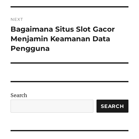
NEXT
Bagaimana Situs Slot Gacor
Next
post:
Menjamin Keamanan Data
Pengguna
Search
SEARCH