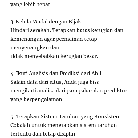
yang lebih tepat.
3. Kelola Modal dengan Bijak
Hindari serakah. Tetapkan batas kerugian dan
kemenangan agar permainan tetap
menyenangkan dan
tidak menyebabkan kerugian besar.
4. Ikuti Analisis dan Prediksi dari Ahli
Selain data dari situs, Anda juga bisa
mengikuti analisa dari para pakar dan prediktor
yang berpengalaman.
5. Terapkan Sistem Taruhan yang Konsisten
Cobalah untuk menerapkan sistem taruhan
tertentu dan tetap disiplin