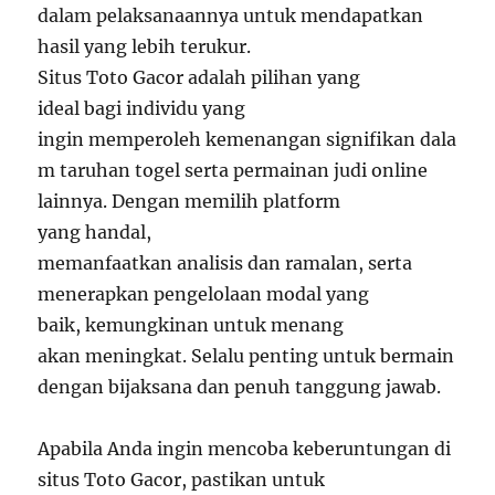
dalam pelaksanaannya untuk mendapatkan
hasil yang lebih terukur.
Situs Toto Gacor adalah pilihan yang
ideal bagi individu yang
ingin memperoleh kemenangan signifikan dala
m taruhan togel serta permainan judi online
lainnya. Dengan memilih platform
yang handal,
memanfaatkan analisis dan ramalan, serta
menerapkan pengelolaan modal yang
baik, kemungkinan untuk menang
akan meningkat. Selalu penting untuk bermain
dengan bijaksana dan penuh tanggung jawab.
Apabila Anda ingin mencoba keberuntungan di
situs Toto Gacor, pastikan untuk