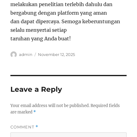
melakukan penelitian terlebih dahulu dan
bergabung dengan platform yang aman
dan dapat dipercaya. Semoga keberuntungan
selalu menyertai setiap
taruhan yang Anda buat!
Author
Posted
admin
November 12, 2025
on
Leave a Reply
Your email address will not be published.
Required fields
are marked
*
COMMENT
*