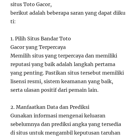
situs Toto Gacor,
berikut adalah beberapa saran yang dapat diiku
ti:
1. Pilih Situs Bandar Toto
Gacor yang Terpercaya
Memilih situs yang terpercaya dan memiliki
reputasi yang baik adalah langkah pertama
yang penting. Pastikan situs tersebut memiliki
lisensi resmi, sistem keamanan yang baik,
serta ulasan positif dari pemain lain.
2. Manfaatkan Data dan Prediksi
Gunakan informasi mengenai keluaran
sebelumnya dan prediksi angka yang tersedia
di situs untuk mengambil keputusan taruhan