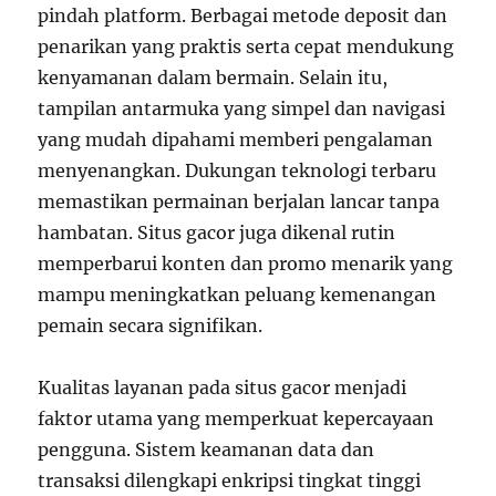
pindah platform. Berbagai metode deposit dan
penarikan yang praktis serta cepat mendukung
kenyamanan dalam bermain. Selain itu,
tampilan antarmuka yang simpel dan navigasi
yang mudah dipahami memberi pengalaman
menyenangkan. Dukungan teknologi terbaru
memastikan permainan berjalan lancar tanpa
hambatan. Situs gacor juga dikenal rutin
memperbarui konten dan promo menarik yang
mampu meningkatkan peluang kemenangan
pemain secara signifikan.
Kualitas layanan pada situs gacor menjadi
faktor utama yang memperkuat kepercayaan
pengguna. Sistem keamanan data dan
transaksi dilengkapi enkripsi tingkat tinggi